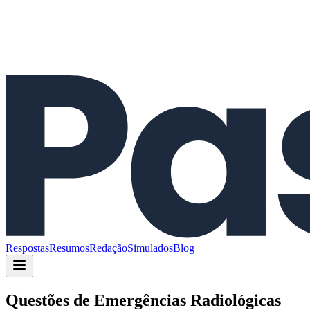
Respostas
Resumos
Redação
Simulados
Blog
Questões de
Emergências Radiológicas