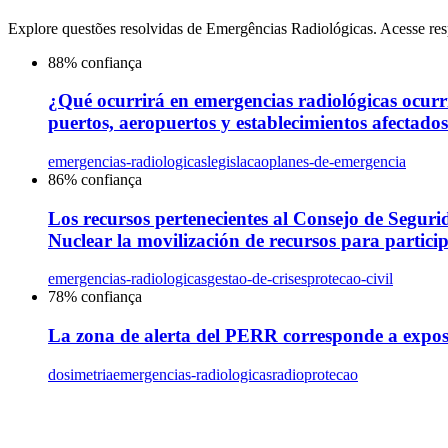
Explore questões resolvidas de
Emergências Radiológicas
. Acesse res
88
% confiança
¿Qué ocurrirá en emergencias radiológicas ocurri
puertos, aeropuertos y establecimientos afectado
emergencias-radiologicas
legislacao
planes-de-emergencia
86
% confiança
Los recursos pertenecientes al Consejo de Seguri
Nuclear la movilización de recursos para particip
emergencias-radiologicas
gestao-de-crises
protecao-civil
78
% confiança
La zona de alerta del PERR corresponde a expos
dosimetria
emergencias-radiologicas
radioprotecao