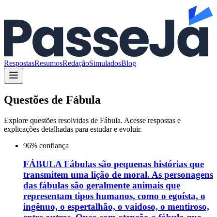
Respostas
Resumos
Redação
Simulados
Blog
Questões de
Fábula
Explore questões resolvidas de
Fábula
. Acesse respostas e
explicações detalhadas para estudar e evoluir.
96
% confiança
FÁBULA Fábulas são pequenas histórias que
transmitem uma lição de moral. As personagens
das fábulas são geralmente animais que
representam tipos humanos, como o egoísta, o
ingênuo, o espertalhão, o vaidoso, o mentiroso,