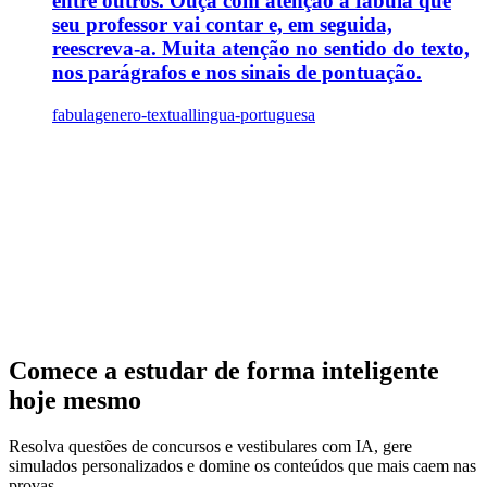
entre outros. Ouça com atenção a fábula que
seu professor vai contar e, em seguida,
reescreva-a. Muita atenção no sentido do texto,
nos parágrafos e nos sinais de pontuação.
fabula
genero-textual
lingua-portuguesa
Comece a estudar de forma inteligente
hoje mesmo
Resolva questões de concursos e vestibulares com IA, gere
simulados personalizados e domine os conteúdos que mais caem nas
provas.