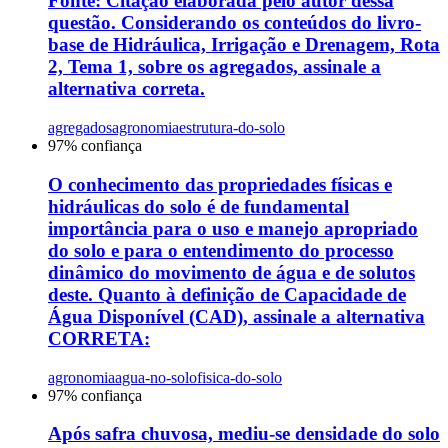
Fonte: Citação elaborada pelo autor dessa
questão. Considerando os conteúdos do livro-
base de Hidráulica, Irrigação e Drenagem, Rota
2, Tema 1, sobre os agregados, assinale a
alternativa correta.
agregados
agronomia
estrutura-do-solo
97
% confiança
O conhecimento das propriedades físicas e
hidráulicas do solo é de fundamental
importância para o uso e manejo apropriado
do solo e para o entendimento do processo
dinâmico do movimento de água e de solutos
deste. Quanto à definição de Capacidade de
Água Disponível (CAD), assinale a alternativa
CORRETA:
agronomia
agua-no-solo
fisica-do-solo
97
% confiança
Após safra chuvosa, mediu-se densidade do solo