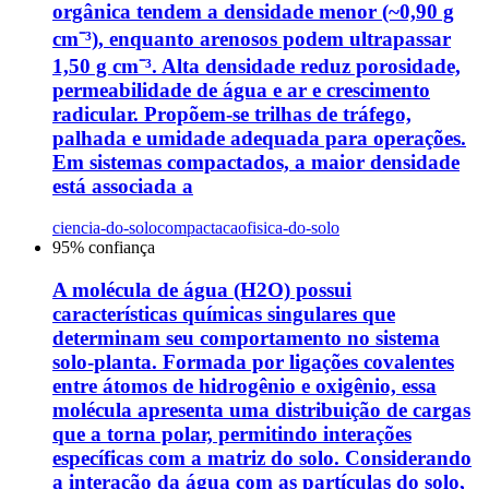
orgânica tendem a densidade menor (~0,90 g
cm⁻³), enquanto arenosos podem ultrapassar
1,50 g cm⁻³. Alta densidade reduz porosidade,
permeabilidade de água e ar e crescimento
radicular. Propõem-se trilhas de tráfego,
palhada e umidade adequada para operações.
Em sistemas compactados, a maior densidade
está associada a
ciencia-do-solo
compactacao
fisica-do-solo
95
% confiança
A molécula de água (H2O) possui
características químicas singulares que
determinam seu comportamento no sistema
solo-planta. Formada por ligações covalentes
entre átomos de hidrogênio e oxigênio, essa
molécula apresenta uma distribuição de cargas
que a torna polar, permitindo interações
específicas com a matriz do solo. Considerando
a interação da água com as partículas do solo,