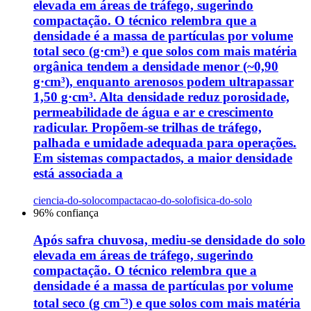
elevada em áreas de tráfego, sugerindo
compactação. O técnico relembra que a
densidade é a massa de partículas por volume
total seco (g·cm³) e que solos com mais matéria
orgânica tendem a densidade menor (~0,90
g·cm³), enquanto arenosos podem ultrapassar
1,50 g·cm³. Alta densidade reduz porosidade,
permeabilidade de água e ar e crescimento
radicular. Propõem-se trilhas de tráfego,
palhada e umidade adequada para operações.
Em sistemas compactados, a maior densidade
está associada a
ciencia-do-solo
compactacao-do-solo
fisica-do-solo
96
% confiança
Após safra chuvosa, mediu-se densidade do solo
elevada em áreas de tráfego, sugerindo
compactação. O técnico relembra que a
densidade é a massa de partículas por volume
total seco (g cm⁻³) e que solos com mais matéria