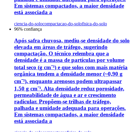
Em sistemas compactados, a maior densidade
está associada a
ciencia-do-solo
compactacao-do-solo
fisica-do-solo
96
% confiança
Após safra chuvosa, mediu-se densidade do solo
elevada em áreas de tráfego, sugerindo
compactação. O técnico relembra que a
densidade é a massa de partículas por volume
total seco (g cm⁻³) e que solos com mais matéria
orgânica tendem a densidade menor (~0,90 g
cm⁻³), enquanto arenosos podem ultrapassar
1,50 g cm⁻³. Alta densidade reduz porosidade,
permeabilidade de água e ar e crescimento
radicular. Propõem-se trilhas de tráfego,
palhada e umidade adequada para operações.
Em sistemas compactados, a maior densidade
está associada a