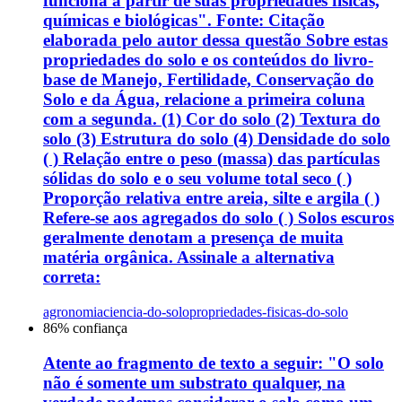
funciona a partir de suas propriedades físicas,
químicas e biológicas". Fonte: Citação
elaborada pelo autor dessa questão Sobre estas
propriedades do solo e os conteúdos do livro-
base de Manejo, Fertilidade, Conservação do
Solo e da Água, relacione a primeira coluna
com a segunda. (1) Cor do solo (2) Textura do
solo (3) Estrutura do solo (4) Densidade do solo
( ) Relação entre o peso (massa) das partículas
sólidas do solo e o seu volume total seco ( )
Proporção relativa entre areia, silte e argila ( )
Refere-se aos agregados do solo ( ) Solos escuros
geralmente denotam a presença de muita
matéria orgânica. Assinale a alternativa
correta:
agronomia
ciencia-do-solo
propriedades-fisicas-do-solo
86
% confiança
Atente ao fragmento de texto a seguir: "O solo
não é somente um substrato qualquer, na