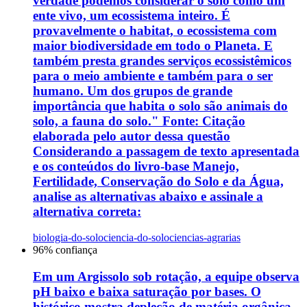
verdade podemos considerar o solo como um
ente vivo, um ecossistema inteiro. É
provavelmente o habitat, o ecossistema com
maior biodiversidade em todo o Planeta. E
também presta grandes serviços ecossistêmicos
para o meio ambiente e também para o ser
humano. Um dos grupos de grande
importância que habita o solo são animais do
solo, a fauna do solo." Fonte: Citação
elaborada pelo autor dessa questão
Considerando a passagem de texto apresentada
e os conteúdos do livro-base Manejo,
Fertilidade, Conservação do Solo e da Água,
analise as alternativas abaixo e assinale a
alternativa correta:
biologia-do-solo
ciencia-do-solo
ciencias-agrarias
96
% confiança
Em um Argissolo sob rotação, a equipe observa
pH baixo e baixa saturação por bases. O
histórico mostra depleção de matéria orgânica