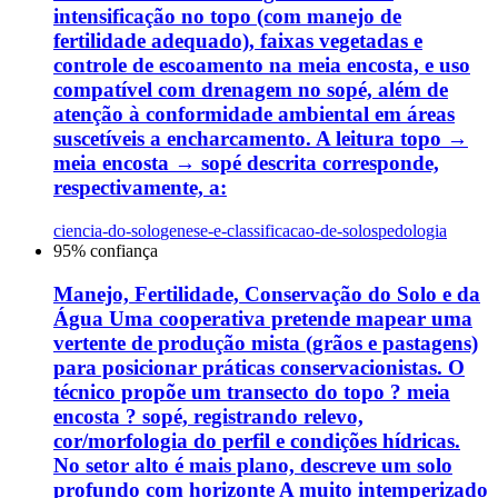
intensificação no topo (com manejo de
fertilidade adequado), faixas vegetadas e
controle de escoamento na meia encosta, e uso
compatível com drenagem no sopé, além de
atenção à conformidade ambiental em áreas
suscetíveis a encharcamento. A leitura topo →
meia encosta → sopé descrita corresponde,
respectivamente, a:
ciencia-do-solo
genese-e-classificacao-de-solos
pedologia
95
% confiança
Manejo, Fertilidade, Conservação do Solo e da
Água Uma cooperativa pretende mapear uma
vertente de produção mista (grãos e pastagens)
para posicionar práticas conservacionistas. O
técnico propõe um transecto do topo ? meia
encosta ? sopé, registrando relevo,
cor/morfologia do perfil e condições hídricas.
No setor alto é mais plano, descreve um solo
profundo com horizonte A muito intemperizado