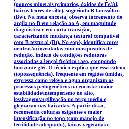
(poucos minerais primários, óxidos de Fe/Al,
baixos teores de silte), sugerindo B latossólico
(Bw). Na meia encosta, observa incremento de
argila no B em relação ao A, em magnitude
diagnóstica e em curta transição,
caracterizando mudança textural compatível
com B textural (Bt). No sopé, identifica cores
neutras/acinzentadas com mosqueados de
redução, indício de condições redutoras
associadas a lençol freático raso, compondo
horizonte glei. O técnico explica que essa catena
(topossequência), frequente em regiões úmidas,
expressa como relevo e água organizam os
processos pedogenéticos na encosta; maior
estabilidade/intemperismo no alto,
lessivagem/argilivação no terço médio e
gleyzacao nas baixadas. A partir disso,
recomenda culturas exigentes e maior
intensificação no topo (com manejo de
fertilidade adequado), faixas vegetadas e