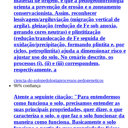
material de origem, e que a pedogeomorfologia
orienta a prevenção de erosão e o zoneamento
conservacionista. Assim, reconhecer
lessivagem/argiluviação (migração vertical de
argila), gleização (redução de Fe sob anoxia,
gerando cores neutras) e plintitização
(redução/translocação de Fe seguida de
oxidação/precipitação, formando plintita e, por
ciclos, petroplintita) ajuda a dimensionar risco e
ajustar uso do solo. No cenário descrito, os
processos (i), (ii) e (iii) correspondem,
respectivamente, a
ciencia-do-solo
pedologia
processos-pedogeneticos
96
% confiança
Atente a seguinte citação: "Para entendermos
como funciona o solo, precisamos entender as
suas principais propriedades, quer dizer, o que
caracteriza o solo, o que faz o solo funcionar da
maneira como funciona. Basicamente o solo