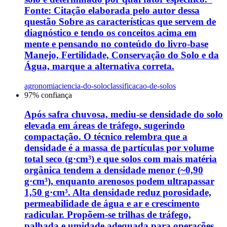
Fonte: Citação elaborada pelo autor dessa
questão Sobre as características que servem de
diagnóstico e tendo os conceitos acima em
mente e pensando no conteúdo do livro-base
Manejo, Fertilidade, Conservação do Solo e da
Água, marque a alternativa correta.
agronomia
ciencia-do-solo
classificacao-de-solos
97
% confiança
Após safra chuvosa, mediu-se densidade do solo
elevada em áreas de tráfego, sugerindo
compactação. O técnico relembra que a
densidade é a massa de partículas por volume
total seco (g·cm³) e que solos com mais matéria
orgânica tendem a densidade menor (~0,90
g·cm³), enquanto arenosos podem ultrapassar
1,50 g·cm³. Alta densidade reduz porosidade,
permeabilidade de água e ar e crescimento
radicular. Propõem-se trilhas de tráfego,
palhada e umidade adequada para operações.