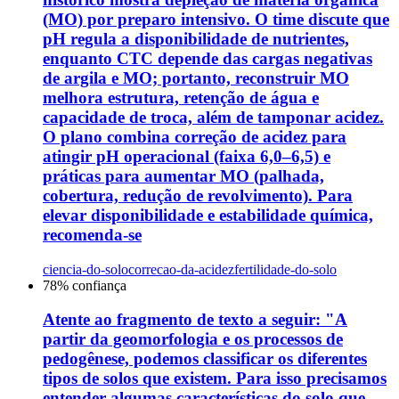
(MO) por preparo intensivo. O time discute que
pH regula a disponibilidade de nutrientes,
enquanto CTC depende das cargas negativas
de argila e MO; portanto, reconstruir MO
melhora estrutura, retenção de água e
capacidade de troca, além de tamponar acidez.
O plano combina correção de acidez para
atingir pH operacional (faixa 6,0–6,5) e
práticas para aumentar MO (palhada,
cobertura, redução de revolvimento). Para
elevar disponibilidade e estabilidade química,
recomenda-se
ciencia-do-solo
correcao-da-acidez
fertilidade-do-solo
78
% confiança
Atente ao fragmento de texto a seguir: "A
partir da geomorfologia e os processos de
pedogênese, podemos classificar os diferentes
tipos de solos que existem. Para isso precisamos
entender algumas características do solo que