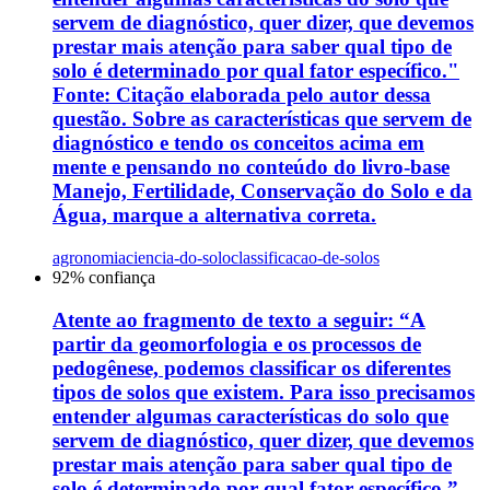
servem de diagnóstico, quer dizer, que devemos
prestar mais atenção para saber qual tipo de
solo é determinado por qual fator específico."
Fonte: Citação elaborada pelo autor dessa
questão. Sobre as características que servem de
diagnóstico e tendo os conceitos acima em
mente e pensando no conteúdo do livro-base
Manejo, Fertilidade, Conservação do Solo e da
Água, marque a alternativa correta.
agronomia
ciencia-do-solo
classificacao-de-solos
92
% confiança
Atente ao fragmento de texto a seguir: “A
partir da geomorfologia e os processos de
pedogênese, podemos classificar os diferentes
tipos de solos que existem. Para isso precisamos
entender algumas características do solo que
servem de diagnóstico, quer dizer, que devemos
prestar mais atenção para saber qual tipo de
solo é determinado por qual fator específico.”