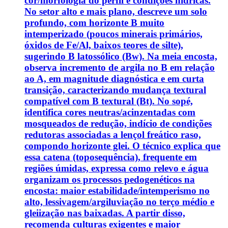
cor/morfologia do perfil e condições hídricas.
No setor alto e mais plano, descreve um solo
profundo, com horizonte B muito
intemperizado (poucos minerais primários,
óxidos de Fe/Al, baixos teores de silte),
sugerindo B latossólico (Bw). Na meia encosta,
observa incremento de argila no B em relação
ao A, em magnitude diagnóstica e em curta
transição, caracterizando mudança textural
compatível com B textural (Bt). No sopé,
identifica cores neutras/acinzentadas com
mosqueados de redução, indício de condições
redutoras associadas a lençol freático raso,
compondo horizonte glei. O técnico explica que
essa catena (toposequência), frequente em
regiões úmidas, expressa como relevo e água
organizam os processos pedogenéticos na
encosta: maior estabilidade/intemperismo no
alto, lessivagem/argiluviação no terço médio e
gleiização nas baixadas. A partir disso,
recomenda culturas exigentes e maior