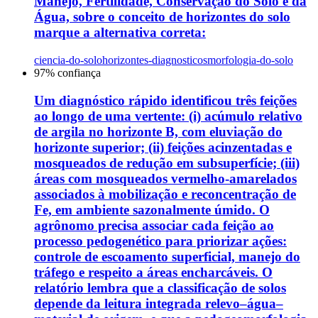
Manejo, Fertilidade, Conservação do Solo e da
Água, sobre o conceito de horizontes do solo
marque a alternativa correta:
ciencia-do-solo
horizontes-diagnosticos
morfologia-do-solo
97
% confiança
Um diagnóstico rápido identificou três feições
ao longo de uma vertente: (i) acúmulo relativo
de argila no horizonte B, com eluviação do
horizonte superior; (ii) feições acinzentadas e
mosqueados de redução em subsuperfície; (iii)
áreas com mosqueados vermelho-amarelados
associados à mobilização e reconcentração de
Fe, em ambiente sazonalmente úmido. O
agrônomo precisa associar cada feição ao
processo pedogenético para priorizar ações:
controle de escoamento superficial, manejo do
tráfego e respeito a áreas encharcáveis. O
relatório lembra que a classificação de solos
depende da leitura integrada relevo–água–