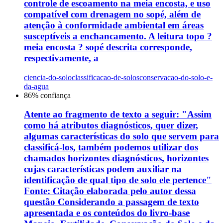
controle de escoamento na meia encosta, e uso
compatível com drenagem no sopé, além de
atenção à conformidade ambiental em áreas
susceptíveis a enchancamento. A leitura topo ?
meia encosta ? sopé descrita corresponde,
respectivamente, a
ciencia-do-solo
classificacao-de-solos
conservacao-do-solo-e-
da-agua
86
% confiança
Atente ao fragmento de texto a seguir: "Assim
como há atributos diagnósticos, quer dizer,
algumas características do solo que servem para
classificá-los, também podemos utilizar dos
chamados horizontes diagnósticos, horizontes
cujas características podem auxiliar na
identificação de qual tipo de solo ele pertence"
Fonte: Citação elaborada pelo autor dessa
questão Considerando a passagem de texto
apresentada e os conteúdos do livro-base