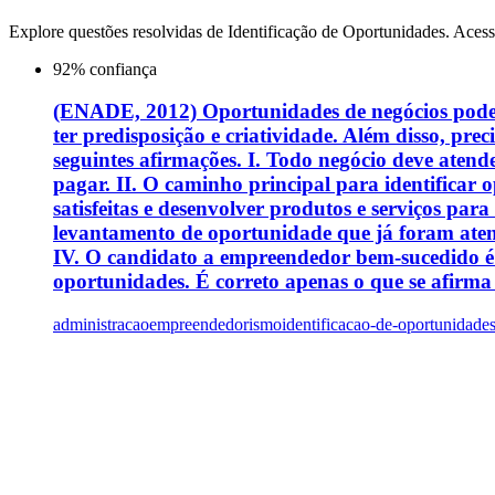
Explore questões resolvidas de
Identificação de Oportunidades
. Acess
92
% confiança
(ENADE, 2012) Oportunidades de negócios podem s
ter predisposição e criatividade. Além disso, pre
seguintes afirmações. I. Todo negócio deve atende
pagar. II. O caminho principal para identificar o
satisfeitas e desenvolver produtos e serviços para
levantamento de oportunidade que já foram ate
IV. O candidato a empreendedor bem-sucedido é a
oportunidades. É correto apenas o que se afirma
administracao
empreendedorismo
identificacao-de-oportunidade