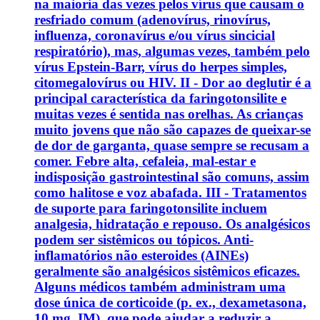
na maioria das vezes pelos vírus que causam o
resfriado comum (adenovírus, rinovírus,
influenza, coronavírus e/ou vírus sincicial
respiratório), mas, algumas vezes, também pelo
vírus Epstein-Barr, vírus do herpes simples,
citomegalovírus ou HIV. II - Dor ao deglutir é a
principal característica da faringotonsilite e
muitas vezes é sentida nas orelhas. As crianças
muito jovens que não são capazes de queixar-se
de dor de garganta, quase sempre se recusam a
comer. Febre alta, cefaleia, mal-estar e
indisposição gastrointestinal são comuns, assim
como halitose e voz abafada. III - Tratamentos
de suporte para faringotonsilite incluem
analgesia, hidratação e repouso. Os analgésicos
podem ser sistêmicos ou tópicos. Anti-
inflamatórios não esteroides (AINEs)
geralmente são analgésicos sistêmicos eficazes.
Alguns médicos também administram uma
dose única de corticoide (p. ex., dexametasona,
10 mg, IM), que pode ajudar a reduzir a