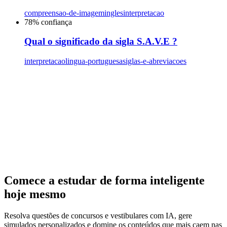
compreensao-de-imagem
ingles
interpretacao
78
% confiança
Qual o significado da sigla S.A.V.E ?
interpretacao
lingua-portuguesa
siglas-e-abreviacoes
Comece a estudar de forma inteligente
hoje mesmo
Resolva questões de concursos e vestibulares com IA, gere
simulados personalizados e domine os conteúdos que mais caem nas