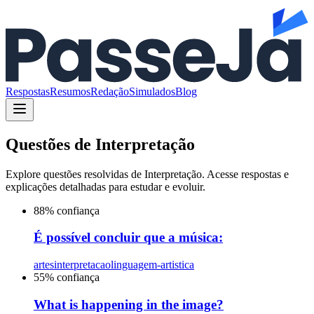
Respostas
Resumos
Redação
Simulados
Blog
Questões de
Interpretação
Explore questões resolvidas de
Interpretação
. Acesse respostas e
explicações detalhadas para estudar e evoluir.
88
% confiança
É possível concluir que a música:
artes
interpretacao
linguagem-artistica
55
% confiança
What is happening in the image?