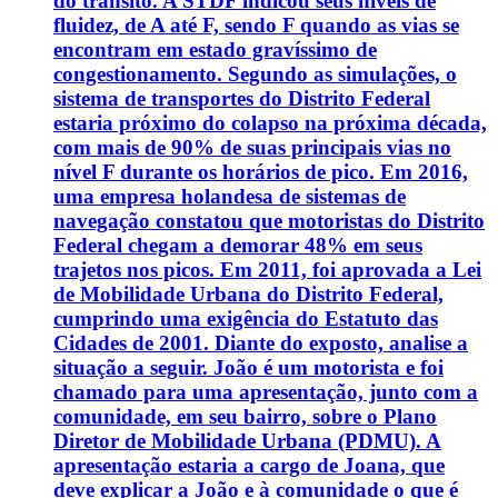
do trânsito. A STDF indicou seus níveis de
fluidez, de A até F, sendo F quando as vias se
encontram em estado gravíssimo de
congestionamento. Segundo as simulações, o
sistema de transportes do Distrito Federal
estaria próximo do colapso na próxima década,
com mais de 90% de suas principais vias no
nível F durante os horários de pico. Em 2016,
uma empresa holandesa de sistemas de
navegação constatou que motoristas do Distrito
Federal chegam a demorar 48% em seus
trajetos nos picos. Em 2011, foi aprovada a Lei
de Mobilidade Urbana do Distrito Federal,
cumprindo uma exigência do Estatuto das
Cidades de 2001. Diante do exposto, analise a
situação a seguir. João é um motorista e foi
chamado para uma apresentação, junto com a
comunidade, em seu bairro, sobre o Plano
Diretor de Mobilidade Urbana (PDMU). A
apresentação estaria a cargo de Joana, que
deve explicar a João e à comunidade o que é