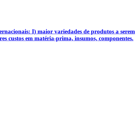
ternacionais: I) maior variedades de produtos a serem
ores custos em matéria-prima, insumos, componentes.