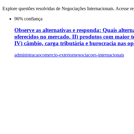
Explore questões resolvidas de
Negociações Internacionais
. Acesse re
96
% confiança
Observe as alternativas e responda: Quais alterna
oferecidos no mercado. II) produtos com maior t
IV) câmbio, carga tributária e burocracia nas op
administracao
comercio-exterior
negociacoes-internacionais