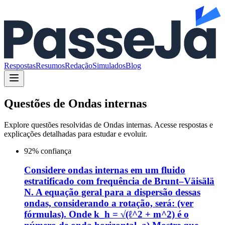
Respostas
Resumos
Redação
Simulados
Blog
Questões de
Ondas internas
Explore questões resolvidas de
Ondas internas
. Acesse respostas e
explicações detalhadas para estudar e evoluir.
92
% confiança
Considere ondas internas em um fluido
estratificado com frequência de Brunt–Väisälä
N. A equação geral para a dispersão dessas
ondas, considerando a rotação, será: (ver
fórmulas). Onde k_h = √(ℓ^2 + m^2) é o