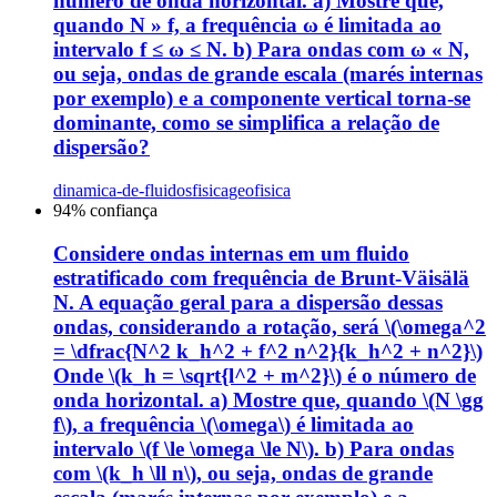
número de onda horizontal. a) Mostre que,
quando N » f, a frequência ω é limitada ao
intervalo f ≤ ω ≤ N. b) Para ondas com ω « N,
ou seja, ondas de grande escala (marés internas
por exemplo) e a componente vertical torna-se
dominante, como se simplifica a relação de
dispersão?
dinamica-de-fluidos
fisica
geofisica
94
% confiança
Considere ondas internas em um fluido
estratificado com frequência de Brunt-Väisälä
N. A equação geral para a dispersão dessas
ondas, considerando a rotação, será \(\omega^2
= \dfrac{N^2 k_h^2 + f^2 n^2}{k_h^2 + n^2}\)
Onde \(k_h = \sqrt{l^2 + m^2}\) é o número de
onda horizontal. a) Mostre que, quando \(N \gg
f\), a frequência \(\omega\) é limitada ao
intervalo \(f \le \omega \le N\). b) Para ondas
com \(k_h \ll n\), ou seja, ondas de grande