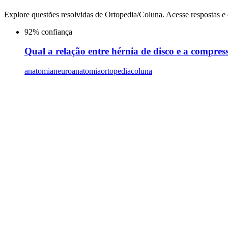
Explore questões resolvidas de
Ortopedia/Coluna
. Acesse respostas e
92
% confiança
Qual a relação entre hérnia de disco e a compre
anatomia
neuroanatomia
ortopediacoluna