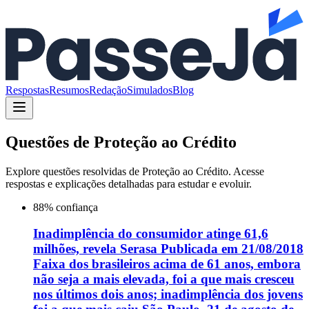
Respostas
Resumos
Redação
Simulados
Blog
Questões de
Proteção ao Crédito
Explore questões resolvidas de
Proteção ao Crédito
. Acesse
respostas e explicações detalhadas para estudar e evoluir.
88
% confiança
Inadimplência do consumidor atinge 61,6
milhões, revela Serasa Publicada em 21/08/2018
Faixa dos brasileiros acima de 61 anos, embora
não seja a mais elevada, foi a que mais cresceu
nos últimos dois anos; inadimplência dos jovens