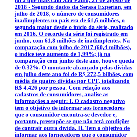
foi a que mais caiu São Paulo, 21 de agosto de
2018 - Segundo dados da Serasa Experian, em
julho de 2018, o número de consumidores
inadimplentes no país era de 61,6 milhões, o
segundo maior desde o início da série, realizado
em 2016. O recorde da série foi registrado em
junho, com 61,8 milhões de inadimplentes. Na
comparação com julho de 2017 (60,4 milhões),
o índice teve aumento de 1,99%; já na
comparação com junho deste ano, houve queda
de 0,32%. O montante alcançado pelas dívidas
em julho deste ano foi de R$ 272,5 bilhões, com
média de quatro dívidas por CPF, totalizando
R$ 4.426 por pessoa. Com relação aos
cadastros de consumidores, analise as
informações a seguir: I. O cadastro negativo
tem o objetivo de informar aos fornecedores
que o consumidor encontra-se devedor e,
portanto, pressupõe-se que não terá condições
de contrair outra dívida. II. Tem o objetivo de
informar aos fornecedores que o consumidor