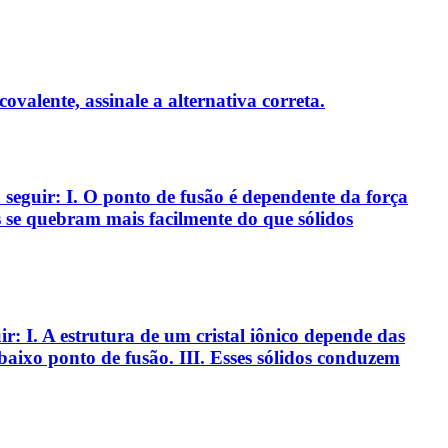
ovalente, assinale a alternativa correta.
 a seguir: I. O ponto de fusão é dependente da força
dos se quebram mais facilmente do que sólidos
uir: I. A estrutura de um cristal iônico depende das
 baixo ponto de fusão. III. Esses sólidos conduzem