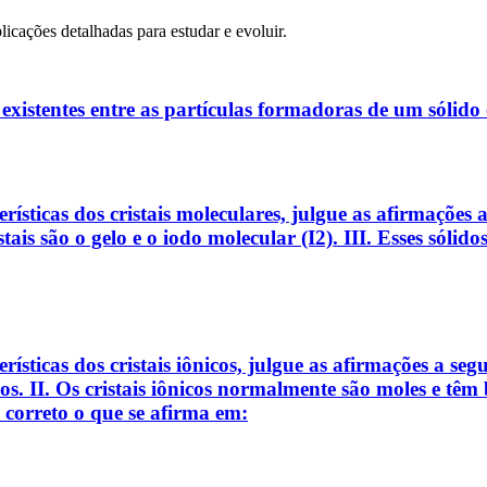
licações detalhadas para estudar e evoluir.
xistentes entre as partículas formadoras de um sólido c
erísticas dos cristais moleculares, julgue as afirmações
tais são o gelo e o iodo molecular (I2). III. Esses sóli
rísticas dos cristais iônicos, julgue as afirmações a seg
s. II. Os cristais iônicos normalmente são moles e têm
 correto o que se afirma em: