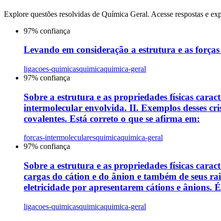
Explore questões resolvidas de
Química Geral
. Acesse respostas e exp
97
% confiança
Levando em consideração a estrutura e as forças e
ligacoes-quimicas
quimica
quimica-geral
97
% confiança
Sobre a estrutura e as propriedades físicas caract
intermolecular envolvida. II. Exemplos desses cris
covalentes. Está correto o que se afirma em:
forcas-intermoleculares
quimica
quimica-geral
97
% confiança
Sobre a estrutura e as propriedades físicas caracte
cargas do cátion e do ânion e também de seus raio
eletricidade por apresentarem cátions e ânions. É
ligacoes-quimicas
quimica
quimica-geral