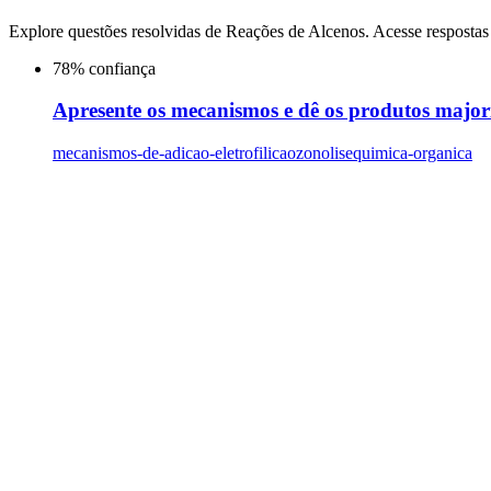
Explore questões resolvidas de
Reações de Alcenos
. Acesse respostas
78
% confiança
Apresente os mecanismos e dê os produtos majorit
mecanismos-de-adicao-eletrofilica
ozonolise
quimica-organica