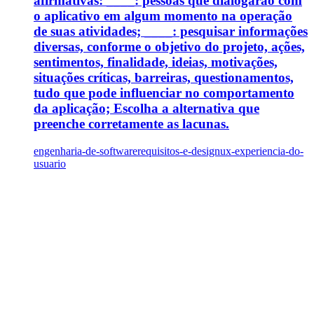
afirmativas: ____: pessoas que dialogarão com
o aplicativo em algum momento na operação
de suas atividades; ____: pesquisar informações
diversas, conforme o objetivo do projeto, ações,
sentimentos, finalidade, ideias, motivações,
situações críticas, barreiras, questionamentos,
tudo que pode influenciar no comportamento
da aplicação; Escolha a alternativa que
preenche corretamente as lacunas.
engenharia-de-software
requisitos-e-design
ux-experiencia-do-
usuario