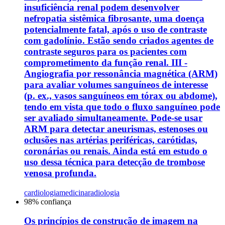
insuficiência renal podem desenvolver
nefropatia sistêmica fibrosante, uma doença
potencialmente fatal, após o uso de contraste
com gadolínio. Estão sendo criados agentes de
contraste seguros para os pacientes com
comprometimento da função renal. III -
Angiografia por ressonância magnética (ARM)
para avaliar volumes sanguíneos de interesse
(p. ex., vasos sanguíneos em tórax ou abdome),
tendo em vista que todo o fluxo sanguíneo pode
ser avaliado simultaneamente. Pode-se usar
ARM para detectar aneurismas, estenoses ou
oclusões nas artérias periféricas, carótidas,
coronárias ou renais. Ainda está em estudo o
uso dessa técnica para detecção de trombose
venosa profunda.
cardiologia
medicina
radiologia
98
% confiança
Os princípios de construção de imagem na