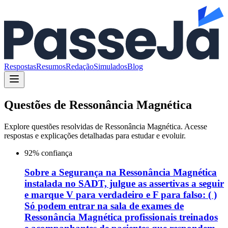
Respostas
Resumos
Redação
Simulados
Blog
Questões de
Ressonância Magnética
Explore questões resolvidas de
Ressonância Magnética
. Acesse
respostas e explicações detalhadas para estudar e evoluir.
92
% confiança
Sobre a Segurança na Ressonância Magnética
instalada no SADT, julgue as assertivas a seguir
e marque V para verdadeiro e F para falso: ( )
Só podem entrar na sala de exames de
Ressonância Magnética profissionais treinados