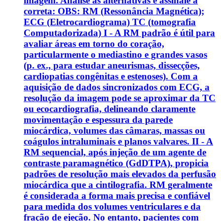
imagem. Analise as alternativas e assinale a
correta: OBS: RM (Ressonância Magnética);
ECG (Eletrocardiograma) TC (tomografia
Computadorizada) I - A RM padrão é útil para
avaliar áreas em torno do coração,
particularmente o mediastino e grandes vasos
(p. ex., para estudar aneurismas, dissecções,
cardiopatias congênitas e estenoses). Com a
aquisição de dados sincronizados com ECG, a
resolução da imagem pode se aproximar da TC
ou ecocardiografia, delineando claramente
movimentação e espessura da parede
miocárdica, volumes das câmaras, massas ou
coágulos intraluminais e planos valvares. II - A
RM sequencial, após injeção de um agente de
contraste paramagnético (GdDTPA), propicia
padrões de resolução mais elevados da perfusão
miocárdica que a cintilografia. RM geralmente
é considerada a forma mais precisa e confiável
para medida dos volumes ventriculares e da
fração de ejeção. No entanto, pacientes com