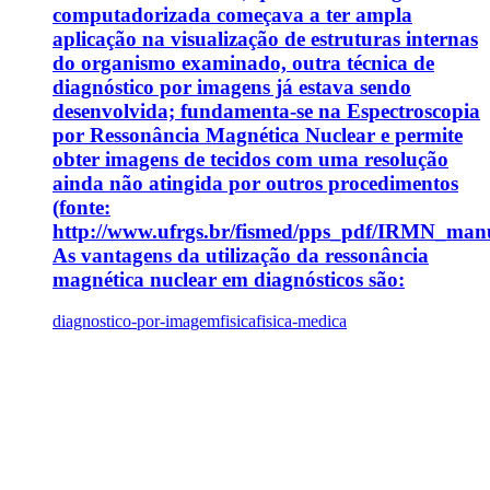
computadorizada começava a ter ampla
aplicação na visualização de estruturas internas
do organismo examinado, outra técnica de
diagnóstico por imagens já estava sendo
desenvolvida; fundamenta-se na Espectroscopia
por Ressonância Magnética Nuclear e permite
obter imagens de tecidos com uma resolução
ainda não atingida por outros procedimentos
(fonte:
http://www.ufrgs.br/fismed/pps_pdf/IRMN_manus
As vantagens da utilização da ressonância
magnética nuclear em diagnósticos são:
diagnostico-por-imagem
fisica
fisica-medica