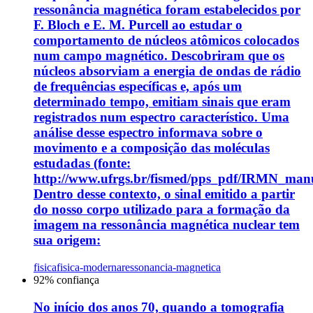
ressonância magnética foram estabelecidos por
F. Bloch e E. M. Purcell ao estudar o
comportamento de núcleos atômicos colocados
num campo magnético. Descobriram que os
núcleos absorviam a energia de ondas de rádio
de frequências específicas e, após um
determinado tempo, emitiam sinais que eram
registrados num espectro característico. Uma
análise desse espectro informava sobre o
movimento e a composição das moléculas
estudadas (fonte:
http://www.ufrgs.br/fismed/pps_pdf/IRMN_manus
Dentro desse contexto, o sinal emitido a partir
do nosso corpo utilizado para a formação da
imagem na ressonância magnética nuclear tem
sua origem:
fisica
fisica-moderna
ressonancia-magnetica
92
% confiança
No início dos anos 70, quando a tomografia