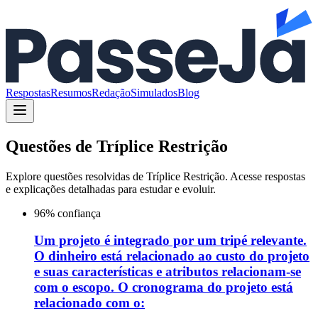
Respostas
Resumos
Redação
Simulados
Blog
Questões de
Tríplice Restrição
Explore questões resolvidas de
Tríplice Restrição
. Acesse respostas
e explicações detalhadas para estudar e evoluir.
96
% confiança
Um projeto é integrado por um tripé relevante.
O dinheiro está relacionado ao custo do projeto
e suas características e atributos relacionam-se
com o escopo. O cronograma do projeto está
relacionado com o: