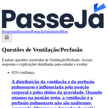
Respostas
Resumos
Redação
Simulados
Blog
Questões de
Ventilação/Perfusão
Explore questões resolvidas de
Ventilação/Perfusão
. Acesse
respostas e explicações detalhadas para estudar e evoluir.
92
% confiança
A distribuição da ventilação e da perfusão
pulmonares é influenciada pela posição
corporal e pelos efeitos da gravidade. Quando
estamos na posição ereta, a ventilação e a
perfusão pulmonares não são uniformes,