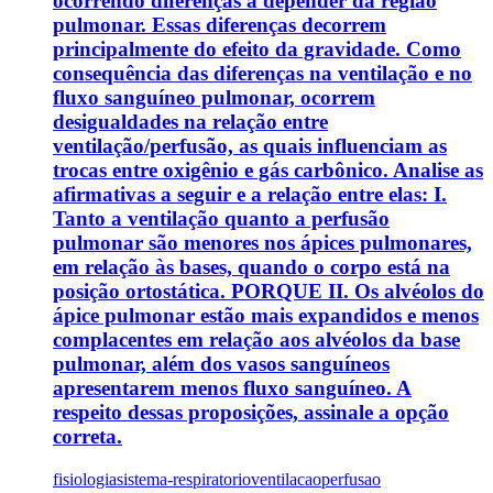
ocorrendo diferenças a depender da região
pulmonar. Essas diferenças decorrem
principalmente do efeito da gravidade. Como
consequência das diferenças na ventilação e no
fluxo sanguíneo pulmonar, ocorrem
desigualdades na relação entre
ventilação/perfusão, as quais influenciam as
trocas entre oxigênio e gás carbônico. Analise as
afirmativas a seguir e a relação entre elas: I.
Tanto a ventilação quanto a perfusão
pulmonar são menores nos ápices pulmonares,
em relação às bases, quando o corpo está na
posição ortostática. PORQUE II. Os alvéolos do
ápice pulmonar estão mais expandidos e menos
complacentes em relação aos alvéolos da base
pulmonar, além dos vasos sanguíneos
apresentarem menos fluxo sanguíneo. A
respeito dessas proposições, assinale a opção
correta.
fisiologia
sistema-respiratorio
ventilacaoperfusao