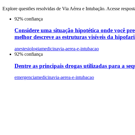
Explore questões resolvidas de
Via Aérea e Intubação
. Acesse respost
92
% confiança
Considere uma situação hipotética onde você pre
melhor descreve as estruturas visíveis da hipofari
anestesiologia
medicina
via-aerea-e-intubacao
92
% confiança
Dentre as principais drogas utilizadas para a 
emergencia
medicina
via-aerea-e-intubacao