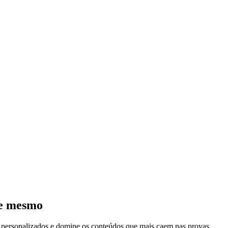
je mesmo
s personalizados e domine os conteúdos que mais caem nas provas.