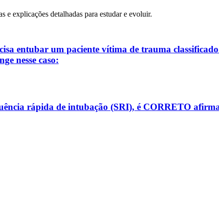
as e explicações detalhadas para estudar e evoluir.
cisa entubar um paciente vítima de trauma classificado
nge nesse caso:
sequência rápida de intubação (SRI), é CORRETO afirma