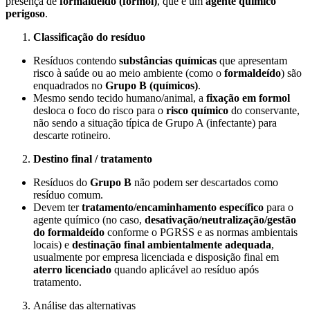
presença de
formaldeído (formol)
, que é um
agente químico
perigoso
.
Classificação do resíduo
Resíduos contendo
substâncias químicas
que apresentam
risco à saúde ou ao meio ambiente (como o
formaldeído
) são
enquadrados no
Grupo B (químicos)
.
Mesmo sendo tecido humano/animal, a
fixação em formol
desloca o foco do risco para o
risco químico
do conservante,
não sendo a situação típica de Grupo A (infectante) para
descarte rotineiro.
Destino final / tratamento
Resíduos do
Grupo B
não podem ser descartados como
resíduo comum.
Devem ter
tratamento/encaminhamento específico
para o
agente químico (no caso,
desativação/neutralização/gestão
do formaldeído
conforme o PGRSS e as normas ambientais
locais) e
destinação final ambientalmente adequada
,
usualmente por empresa licenciada e disposição final em
aterro licenciado
quando aplicável ao resíduo após
tratamento.
Análise das alternativas