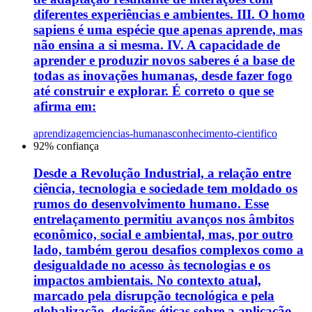
diferentes experiências e ambientes. III. O homo
sapiens é uma espécie que apenas aprende, mas
não ensina a si mesma. IV. A capacidade de
aprender e produzir novos saberes é a base de
todas as inovações humanas, desde fazer fogo
até construir e explorar. É correto o que se
afirma em:
aprendizagem
ciencias-humanas
conhecimento-cientifico
92
% confiança
Desde a Revolução Industrial, a relação entre
ciência, tecnologia e sociedade tem moldado os
rumos do desenvolvimento humano. Esse
entrelaçamento permitiu avanços nos âmbitos
econômico, social e ambiental, mas, por outro
lado, também gerou desafios complexos como a
desigualdade no acesso às tecnologias e os
impactos ambientais. No contexto atual,
marcado pela disrupção tecnológica e pela
globalização, decisões éticas sobre a aplicação