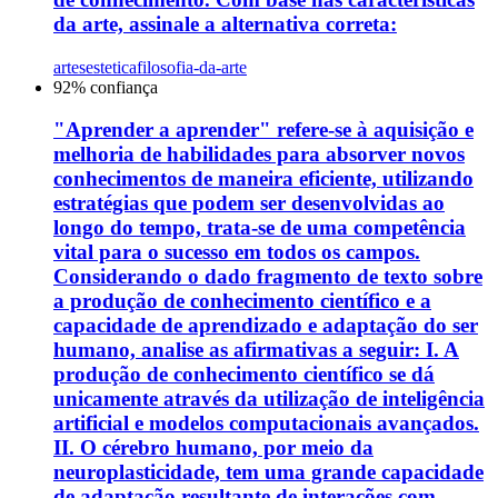
da arte, assinale a alternativa correta:
artes
estetica
filosofia-da-arte
92
% confiança
"Aprender a aprender" refere-se à aquisição e
melhoria de habilidades para absorver novos
conhecimentos de maneira eficiente, utilizando
estratégias que podem ser desenvolvidas ao
longo do tempo, trata-se de uma competência
vital para o sucesso em todos os campos.
Considerando o dado fragmento de texto sobre
a produção de conhecimento científico e a
capacidade de aprendizado e adaptação do ser
humano, analise as afirmativas a seguir: I. A
produção de conhecimento científico se dá
unicamente através da utilização de inteligência
artificial e modelos computacionais avançados.
II. O cérebro humano, por meio da
neuroplasticidade, tem uma grande capacidade
de adaptação resultante de interações com