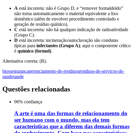
A
está incorreta: não é Grupo D, e “remover formaldeído”
não torna automaticamente o material equivalente a lixo
doméstico (além de envolver procedimento controlado e
geração de resíduo químico).
C
está incorreta: não há qualquer indicação de radioatividade
(Grupo C).
D
está incorreta: incineração/autoclavação são condutas
típicas para
infectantes (Grupo A)
; aqui o componente crítico
é
químico (formol)
.
Alternativa correta: (B).
biosseguranca
gerenciamento-de-residuos
residuos-de-servicos-de-
saude
saude
Questões relacionadas
96
% confiança
A arte é uma das formas de relacionamento do
ser humano com o mundo, mas ela tem
características que a diferem das demais formas
de conhecimento. Com base nas características