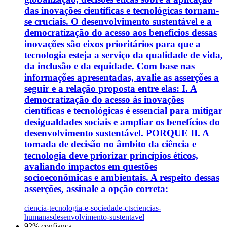
das inovações científicas e tecnológicas tornam-
se cruciais. O desenvolvimento sustentável e a
democratização do acesso aos benefícios dessas
inovações são eixos prioritários para que a
tecnologia esteja a serviço da qualidade de vida,
da inclusão e da equidade. Com base nas
informações apresentadas, avalie as asserções a
seguir e a relação proposta entre elas: I. A
democratização do acesso às inovações
científicas e tecnológicas é essencial para mitigar
desigualdades sociais e ampliar os benefícios do
desenvolvimento sustentável. PORQUE II. A
tomada de decisão no âmbito da ciência e
tecnologia deve priorizar princípios éticos,
avaliando impactos em questões
socioeconômicas e ambientais. A respeito dessas
asserções, assinale a opção correta:
ciencia-tecnologia-e-sociedade-cts
ciencias-
humanas
desenvolvimento-sustentavel
92
% confiança