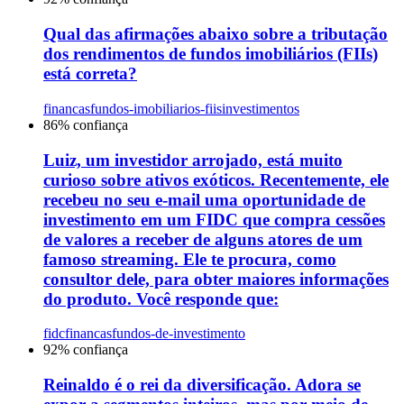
Qual das afirmações abaixo sobre a tributação
dos rendimentos de fundos imobiliários (FIIs)
está correta?
financas
fundos-imobiliarios-fiis
investimentos
86
% confiança
Luiz, um investidor arrojado, está muito
curioso sobre ativos exóticos. Recentemente, ele
recebeu no seu e-mail uma oportunidade de
investimento em um FIDC que compra cessões
de valores a receber de alguns atores de um
famoso streaming. Ele te procura, como
consultor dele, para obter maiores informações
do produto. Você responde que:
fidc
financas
fundos-de-investimento
92
% confiança
Reinaldo é o rei da diversificação. Adora se