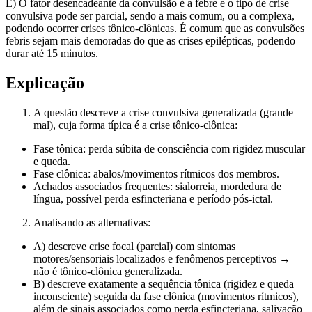
E) O fator desencadeante da convulsão é a febre e o tipo de crise
convulsiva pode ser parcial, sendo a mais comum, ou a complexa,
podendo ocorrer crises tônico-clônicas. É comum que as convulsões
febris sejam mais demoradas do que as crises epilépticas, podendo
durar até 15 minutos.
Explicação
A questão descreve a crise convulsiva generalizada (grande
mal), cuja forma típica é a crise tônico-clônica:
Fase tônica: perda súbita de consciência com rigidez muscular
e queda.
Fase clônica: abalos/movimentos rítmicos dos membros.
Achados associados frequentes: sialorreia, mordedura de
língua, possível perda esfincteriana e período pós-ictal.
Analisando as alternativas:
A) descreve crise focal (parcial) com sintomas
motores/sensoriais localizados e fenômenos perceptivos →
não é tônico-clônica generalizada.
B) descreve exatamente a sequência tônica (rigidez e queda
inconsciente) seguida da fase clônica (movimentos rítmicos),
além de sinais associados como perda esfincteriana, salivação