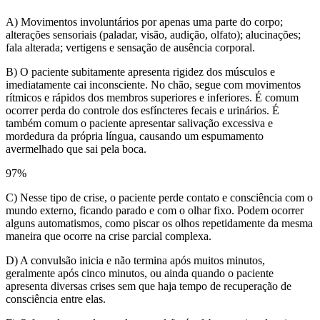
A) Movimentos involuntários por apenas uma parte do corpo;
alterações sensoriais (paladar, visão, audição, olfato); alucinações;
fala alterada; vertigens e sensação de ausência corporal.
B) O paciente subitamente apresenta rigidez dos músculos e
imediatamente cai inconsciente. No chão, segue com movimentos
rítmicos e rápidos dos membros superiores e inferiores. É comum
ocorrer perda do controle dos esfíncteres fecais e urinários. É
também comum o paciente apresentar salivação excessiva e
mordedura da própria língua, causando um espumamento
avermelhado que sai pela boca.
97
%
C) Nesse tipo de crise, o paciente perde contato e consciência com o
mundo externo, ficando parado e com o olhar fixo. Podem ocorrer
alguns automatismos, como piscar os olhos repetidamente da mesma
maneira que ocorre na crise parcial complexa.
D) A convulsão inicia e não termina após muitos minutos,
geralmente após cinco minutos, ou ainda quando o paciente
apresenta diversas crises sem que haja tempo de recuperação de
consciência entre elas.