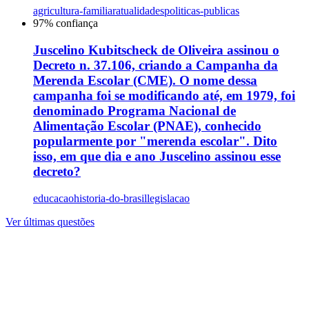
agricultura-familiar
atualidades
politicas-publicas
97
% confiança
Juscelino Kubitscheck de Oliveira assinou o
Decreto n. 37.106, criando a Campanha da
Merenda Escolar (CME). O nome dessa
campanha foi se modificando até, em 1979, foi
denominado Programa Nacional de
Alimentação Escolar (PNAE), conhecido
popularmente por "merenda escolar". Dito
isso, em que dia e ano Juscelino assinou esse
decreto?
educacao
historia-do-brasil
legislacao
Ver últimas questões