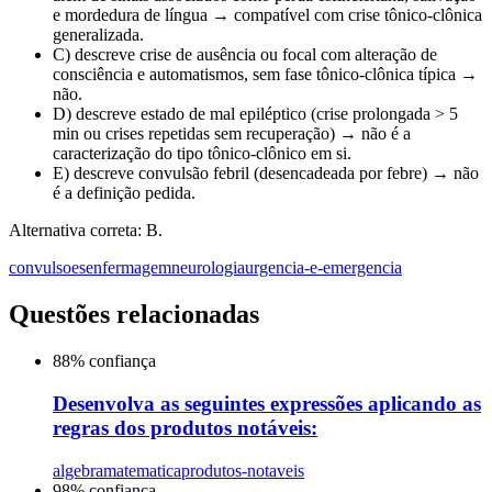
e mordedura de língua → compatível com crise tônico-clônica
generalizada.
C) descreve crise de ausência ou focal com alteração de
consciência e automatismos, sem fase tônico-clônica típica →
não.
D) descreve estado de mal epiléptico (crise prolongada > 5
min ou crises repetidas sem recuperação) → não é a
caracterização do tipo tônico-clônico em si.
E) descreve convulsão febril (desencadeada por febre) → não
é a definição pedida.
Alternativa correta: B.
convulsoes
enfermagem
neurologia
urgencia-e-emergencia
Questões relacionadas
88
% confiança
Desenvolva as seguintes expressões aplicando as
regras dos produtos notáveis:
algebra
matematica
produtos-notaveis
98
% confiança