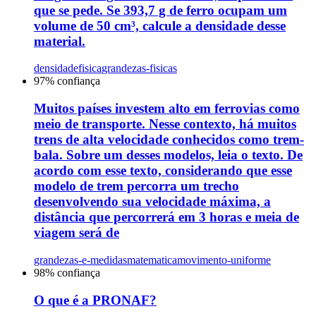
que se pede. Se 393,7 g de ferro ocupam um
volume de 50 cm³, calcule a densidade desse
material.
densidade
fisica
grandezas-fisicas
97
% confiança
Muitos países investem alto em ferrovias como
meio de transporte. Nesse contexto, há muitos
trens de alta velocidade conhecidos como trem-
bala. Sobre um desses modelos, leia o texto. De
acordo com esse texto, considerando que esse
modelo de trem percorra um trecho
desenvolvendo sua velocidade máxima, a
distância que percorrerá em 3 horas e meia de
viagem será de
grandezas-e-medidas
matematica
movimento-uniforme
98
% confiança
O que é a PRONAF?