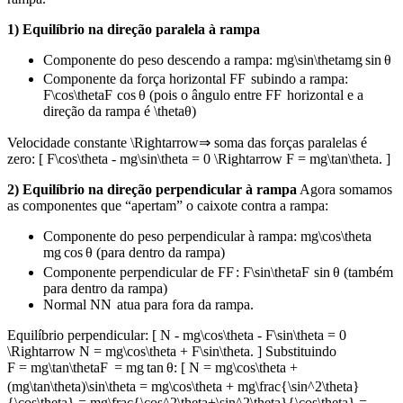
1) Equilíbrio na direção paralela à rampa
Componente do peso descendo a rampa:
mg\sin\theta
m
g
sin
θ
Componente da força horizontal
F
F
subindo a rampa:
F\cos\theta
F
cos
θ
(pois o ângulo entre
F
F
horizontal e a
direção da rampa é
\theta
θ
)
Velocidade constante
\Rightarrow
⇒
soma das forças paralelas é
zero: [ F\cos\theta - mg\sin\theta = 0 \Rightarrow F = mg\tan\theta. ]
2) Equilíbrio na direção perpendicular à rampa
Agora somamos
as componentes que “apertam” o caixote contra a rampa:
Componente do peso perpendicular à rampa:
mg\cos\theta
m
g
cos
θ
(para dentro da rampa)
Componente perpendicular de
F
F
:
F\sin\theta
F
sin
θ
(também
para dentro da rampa)
Normal
N
N
atua para fora da rampa.
Equilíbrio perpendicular: [ N - mg\cos\theta - F\sin\theta = 0
\Rightarrow N = mg\cos\theta + F\sin\theta. ] Substituindo
F = mg\tan\theta
F
=
m
g
tan
θ
: [ N = mg\cos\theta +
(mg\tan\theta)\sin\theta = mg\cos\theta + mg\frac{\sin^2\theta}
{\cos\theta} = mg\frac{\cos^2\theta+\sin^2\theta}{\cos\theta} =