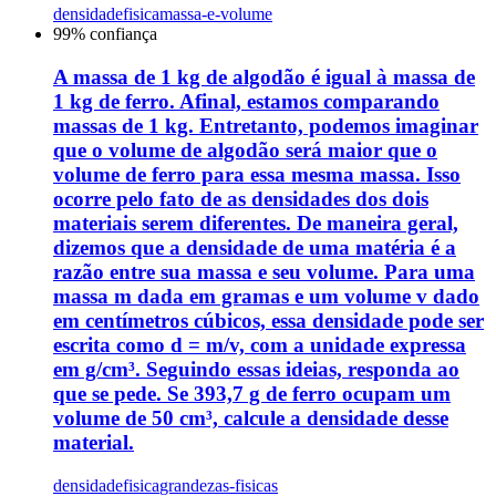
densidade
fisica
massa-e-volume
99
% confiança
A massa de 1 kg de algodão é igual à massa de
1 kg de ferro. Afinal, estamos comparando
massas de 1 kg. Entretanto, podemos imaginar
que o volume de algodão será maior que o
volume de ferro para essa mesma massa. Isso
ocorre pelo fato de as densidades dos dois
materiais serem diferentes. De maneira geral,
dizemos que a densidade de uma matéria é a
razão entre sua massa e seu volume. Para uma
massa m dada em gramas e um volume v dado
em centímetros cúbicos, essa densidade pode ser
escrita como d = m/v, com a unidade expressa
em g/cm³. Seguindo essas ideias, responda ao
que se pede. Se 393,7 g de ferro ocupam um
volume de 50 cm³, calcule a densidade desse
material.
densidade
fisica
grandezas-fisicas