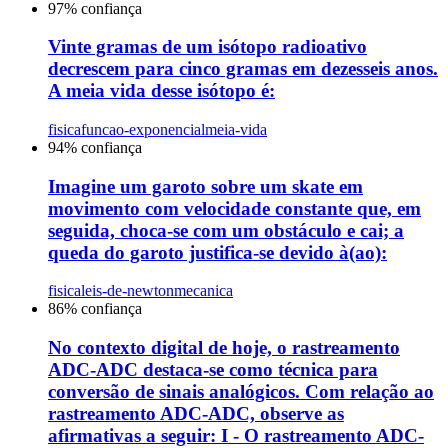
97
% confiança
Vinte gramas de um isótopo radioativo
decrescem para cinco gramas em dezesseis anos.
A meia vida desse isótopo é:
fisica
funcao-exponencial
meia-vida
94
% confiança
Imagine um garoto sobre um skate em
movimento com velocidade constante que, em
seguida, choca-se com um obstáculo e cai; a
queda do garoto justifica-se devido à(ao):
fisica
leis-de-newton
mecanica
86
% confiança
No contexto digital de hoje, o rastreamento
ADC-ADC destaca-se como técnica para
conversão de sinais analógicos. Com relação ao
rastreamento ADC-ADC, observe as
afirmativas a seguir: I - O rastreamento ADC-