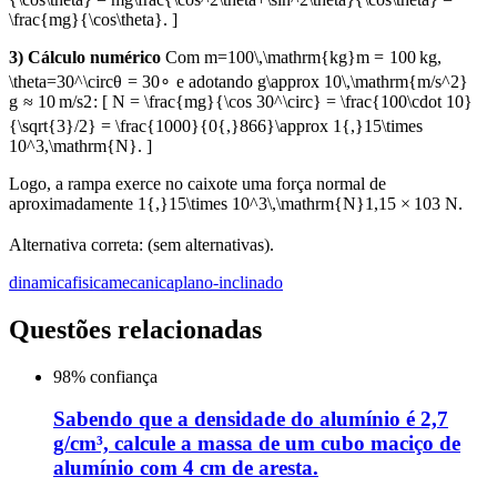
\frac{mg}{\cos\theta}. ]
3) Cálculo numérico
Com
m=100\,\mathrm{kg}
m
=
100
kg
,
\theta=30^\circ
θ
=
3
0
∘
e adotando
g\approx 10\,\mathrm{m/s^2}
g
≈
10
m/
s
2
: [ N = \frac{mg}{\cos 30^\circ} = \frac{100\cdot 10}
{\sqrt{3}/2} = \frac{1000}{0{,}866}\approx 1{,}15\times
10^3,\mathrm{N}. ]
Logo, a rampa exerce no caixote uma força normal de
aproximadamente
1{,}15\times 10^3\,\mathrm{N}
1
,
15
×
1
0
3
N
.
Alternativa correta: (sem alternativas).
dinamica
fisica
mecanica
plano-inclinado
Questões relacionadas
98
% confiança
Sabendo que a densidade do alumínio é 2,7
g/cm³, calcule a massa de um cubo maciço de
alumínio com 4 cm de aresta.