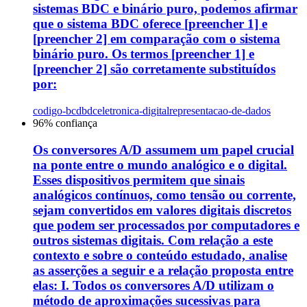
sistemas BDC e binário puro, podemos afirmar
que o sistema BDC oferece [preencher 1] e
[preencher 2] em comparação com o sistema
binário puro. Os termos [preencher 1] e
[preencher 2] são corretamente substituídos
por:
codigo-bcdbdc
eletronica-digital
representacao-de-dados
96
% confiança
Os conversores A/D assumem um papel crucial
na ponte entre o mundo analógico e o digital.
Esses dispositivos permitem que sinais
analógicos contínuos, como tensão ou corrente,
sejam convertidos em valores digitais discretos
que podem ser processados por computadores e
outros sistemas digitais. Com relação a este
contexto e sobre o conteúdo estudado, analise
as asserções a seguir e a relação proposta entre
elas: I. Todos os conversores A/D utilizam o
método de aproximações sucessivas para