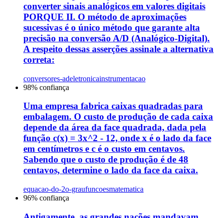
converter sinais analógicos em valores digitais
PORQUE II. O método de aproximações
sucessivas é o único método que garante alta
precisão na conversão A/D (Analógico-Digital).
A respeito dessas asserções assinale a alternativa
correta:
conversores-ad
eletronica
instrumentacao
98
% confiança
Uma empresa fabrica caixas quadradas para
embalagem. O custo de produção de cada caixa
depende da área da face quadrada, dada pela
função c(x) = 3x^2 - 12, onde x é o lado da face
em centímetros e c é o custo em centavos.
Sabendo que o custo de produção é de 48
centavos, determine o lado da face da caixa.
equacao-do-2o-grau
funcoes
matematica
96
% confiança
Antigamente, as grandes nações mandavam