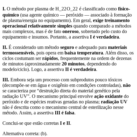
I.
O método por plasma de H
_2
2
O
_2
2
é classificado como
físico-
químico
(usa agente químico — peróxido — associado à formação
de plasma/energia no equipamento). Em geral,
exige treinamento
operacional relativamente simples
quando comparado a métodos
mais complexos, mas é de fato
oneroso
, sobretudo pelo custo do
equipamento e insumos. Portanto, a assertiva
I é verdadeira
.
II.
É considerado um método
seguro
e adequado para
materiais
termossensíveis
, pois opera em
baixa temperatura
. Além disso, os
ciclos costumam ser
rápidos
, frequentemente na ordem de dezenas
de minutos (aproximadamente
20 minutos
, dependendo do
modelo/ciclo). Logo, a assertiva
II é verdadeira
.
III.
Embora seja um processo com subprodutos pouco tóxicos
(decompõe-se em água e oxigênio em condições controladas),
não
se caracteriza por “destruição direta do material genético pela
radiação UV”. O mecanismo principal envolve
ação oxidante
do
peróxido e de espécies reativas geradas no plasma;
radiação UV
não é descrita como o mecanismo central de esterilização nesse
método. Assim, a assertiva
III é falsa
.
Conclui-se que estão corretas
I e II
.
Alternativa correta: (b).