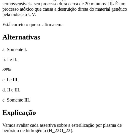
termossensíveis, seu processo dura cerca de 20 minutos. III- É um
processo atóxico que causa a destruição direta do material genético
pela radiação UV.
Está correto o que se afirma em:
Alternativas
a. Somente I.
b. I e II.
88
%
c. I e III.
d. II e III.
e. Somente III.
Explicação
Vamos avaliar cada assertiva sobre a esterilização por plasma de
peróxido de hidrogênio (H
_2
2
O
_2
2
).