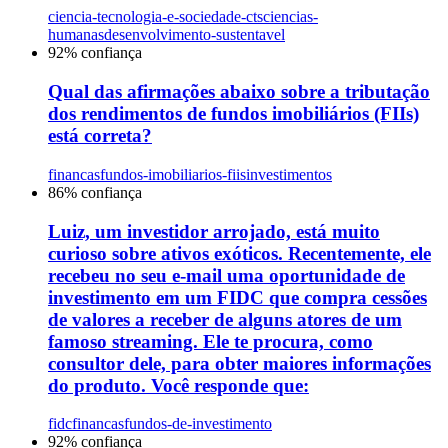
ciencia-tecnologia-e-sociedade-cts
ciencias-
humanas
desenvolvimento-sustentavel
92
% confiança
Qual das afirmações abaixo sobre a tributação
dos rendimentos de fundos imobiliários (FIIs)
está correta?
financas
fundos-imobiliarios-fiis
investimentos
86
% confiança
Luiz, um investidor arrojado, está muito
curioso sobre ativos exóticos. Recentemente, ele
recebeu no seu e-mail uma oportunidade de
investimento em um FIDC que compra cessões
de valores a receber de alguns atores de um
famoso streaming. Ele te procura, como
consultor dele, para obter maiores informações
do produto. Você responde que:
fidc
financas
fundos-de-investimento
92
% confiança