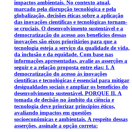
impactos ambientais. No contexto atual,
marcado pela disrupção tecnológica e pela
globalização, decisões éticas sobre a aplicação
das inovações científicas e tecnológicas tornam-
se cruciais. O desenvolvimento sustentável e a
democratização do acesso aos benefícios dessas
inovações são eixos prioritários para que a
tecnologia esteja a serviço da qualidade de vida,
da inclusão e da equidade. Com base nas
informações apresentadas, avalie as asserções a
seguir e a relação proposta entre elas: I. A
democratização do acesso às inovações
científicas e tecnológicas é essencial para mitigar
desigualdades sociais e ampliar os benefícios do
desenvolvimento sustentável. PORQUE II. A
tomada de decisão no âmbito da ciência e
tecnologia deve priorizar princípios éticos,
avaliando impactos em questões
socioeconômicas e ambientais. A respeito dessas
asserções, assinale a opção correta: