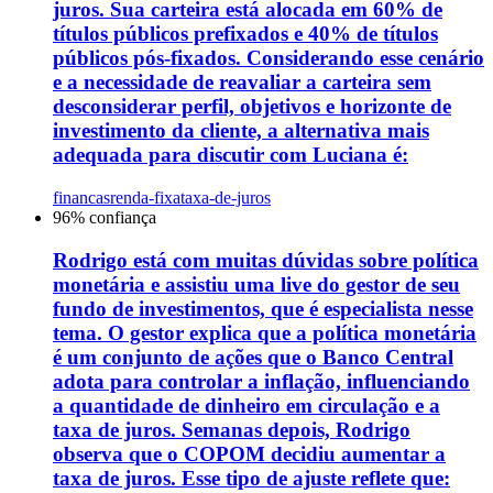
juros. Sua carteira está alocada em 60% de
títulos públicos prefixados e 40% de títulos
públicos pós-fixados. Considerando esse cenário
e a necessidade de reavaliar a carteira sem
desconsiderar perfil, objetivos e horizonte de
investimento da cliente, a alternativa mais
adequada para discutir com Luciana é:
financas
renda-fixa
taxa-de-juros
96
% confiança
Rodrigo está com muitas dúvidas sobre política
monetária e assistiu uma live do gestor de seu
fundo de investimentos, que é especialista nesse
tema. O gestor explica que a política monetária
é um conjunto de ações que o Banco Central
adota para controlar a inflação, influenciando
a quantidade de dinheiro em circulação e a
taxa de juros. Semanas depois, Rodrigo
observa que o COPOM decidiu aumentar a
taxa de juros. Esse tipo de ajuste reflete que: