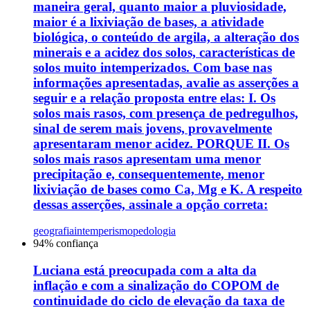
maneira geral, quanto maior a pluviosidade,
maior é a lixiviação de bases, a atividade
biológica, o conteúdo de argila, a alteração dos
minerais e a acidez dos solos, características de
solos muito intemperizados. Com base nas
informações apresentadas, avalie as asserções a
seguir e a relação proposta entre elas: I. Os
solos mais rasos, com presença de pedregulhos,
sinal de serem mais jovens, provavelmente
apresentaram menor acidez. PORQUE II. Os
solos mais rasos apresentam uma menor
precipitação e, consequentemente, menor
lixiviação de bases como Ca, Mg e K. A respeito
dessas asserções, assinale a opção correta:
geografia
intemperismo
pedologia
94
% confiança
Luciana está preocupada com a alta da
inflação e com a sinalização do COPOM de
continuidade do ciclo de elevação da taxa de