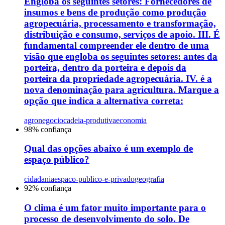
Engloba os seguintes setores: Fornecedores de
insumos e bens de produção como produção
agropecuária, processamento e transformação,
distribuição e consumo, serviços de apoio. III. É
fundamental compreender ele dentro de uma
visão que engloba os seguintes setores: antes da
porteira, dentro da porteira e depois da
porteira da propriedade agropecuária. IV. é a
nova denominação para agricultura. Marque a
opção que indica a alternativa correta:
agronegocio
cadeia-produtiva
economia
98
% confiança
Qual das opções abaixo é um exemplo de
espaço público?
cidadania
espaco-publico-e-privado
geografia
92
% confiança
O clima é um fator muito importante para o
processo de desenvolvimento do solo. De