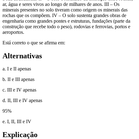
ar, água e seres vivos ao longo de milhares de anos. III – Os
minerais presentes no solo tiveram como origem os minerais das
rochas que os compõem. IV – O solo sustenta grandes obras de
engenharia como grandes pontes e estruturas, fundações (parte da
construção que recebe todo o peso), rodovias e ferrovias, portos e
aeroportos.
Está correto o que se afirma em:
Alternativas
a. I e II apenas
b. II e III apenas
c. III e IV apenas
d. II, III e IV apenas
95
%
e. I, II, III e IV
Explicação