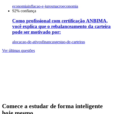
economia
inflacao-e-juros
macroeconomia
92
% confiança
Como profissional com certificação ANBIMA,
você explica que o rebalanceamento da carteira
pode ser motivado por:
alocacao-de-ativos
financas
gestao-de-carteiras
Ver últimas questões
Comece a estudar de forma inteligente
hoje mesmo