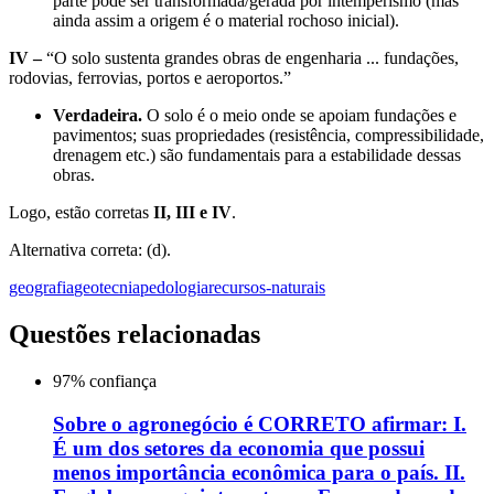
parte pode ser transformada/gerada por intemperismo (mas
ainda assim a origem é o material rochoso inicial).
IV –
“O solo sustenta grandes obras de engenharia ... fundações,
rodovias, ferrovias, portos e aeroportos.”
Verdadeira.
O solo é o meio onde se apoiam fundações e
pavimentos; suas propriedades (resistência, compressibilidade,
drenagem etc.) são fundamentais para a estabilidade dessas
obras.
Logo, estão corretas
II, III e IV
.
Alternativa correta: (d).
geografia
geotecnia
pedologia
recursos-naturais
Questões relacionadas
97
% confiança
Sobre o agronegócio é CORRETO afirmar: I.
É um dos setores da economia que possui
menos importância econômica para o país. II.