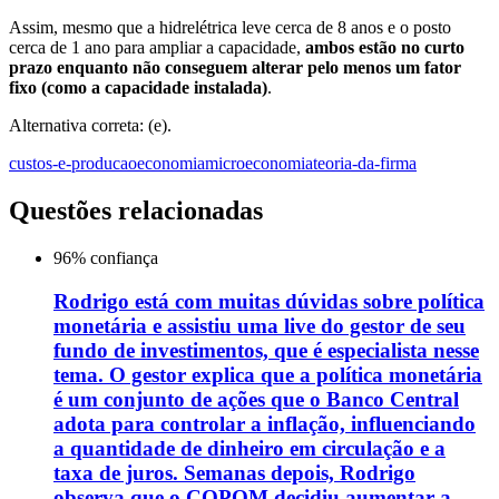
Assim, mesmo que a hidrelétrica leve cerca de 8 anos e o posto
cerca de 1 ano para ampliar a capacidade,
ambos estão no curto
prazo enquanto não conseguem alterar pelo menos um fator
fixo (como a capacidade instalada)
.
Alternativa correta: (e).
custos-e-producao
economia
microeconomia
teoria-da-firma
Questões relacionadas
96
% confiança
Rodrigo está com muitas dúvidas sobre política
monetária e assistiu uma live do gestor de seu
fundo de investimentos, que é especialista nesse
tema. O gestor explica que a política monetária
é um conjunto de ações que o Banco Central
adota para controlar a inflação, influenciando
a quantidade de dinheiro em circulação e a
taxa de juros. Semanas depois, Rodrigo
observa que o COPOM decidiu aumentar a