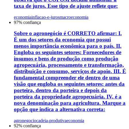
taxa de juros. Esse tipo de ajuste reflete que:
economia
inflacao-e-juros
macroeconomia
97
% confiança
Sobre o agronegócio é CORRETO afirmar: I.
É um dos setores da economia que possui
menos importância econômica para o país. II.
Engloba os seguintes setores: Fornecedores de
insumos e bens de produção como produção
agropecuária, processamento e transformação,
distribuição e consumo, serviços de apoio. III. É
fundamental compreender ele dentro de uma
visão que engloba os seguintes setores: antes da
porteira, dentro da porteira e depois da
porteira da propriedade agropecuária. IV. é a
nova denominação para agricultura. Marque a
opção que indica a alternativa correta:
agronegocio
cadeia-produtiva
economia
92
% confiança