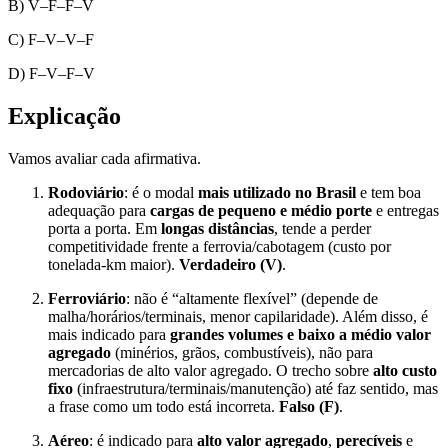
B) V–F–F–V
C) F–V–V–F
D) F–V–F–V
Explicação
Vamos avaliar cada afirmativa.
Rodoviário
: é o modal
mais utilizado no Brasil
e tem boa
adequação para
cargas de pequeno e médio porte
e entregas
porta a porta. Em
longas distâncias
, tende a perder
competitividade frente a ferrovia/cabotagem (custo por
tonelada-km maior).
Verdadeiro (V)
.
Ferroviário
: não é “altamente flexível” (depende de
malha/horários/terminais, menor capilaridade). Além disso, é
mais indicado para
grandes volumes e baixo a médio valor
agregado
(minérios, grãos, combustíveis), não para
mercadorias de alto valor agregado. O trecho sobre
alto custo
fixo
(infraestrutura/terminais/manutenção) até faz sentido, mas
a frase como um todo está incorreta.
Falso (F)
.
Aéreo
: é indicado para
alto valor agregado
,
perecíveis
e