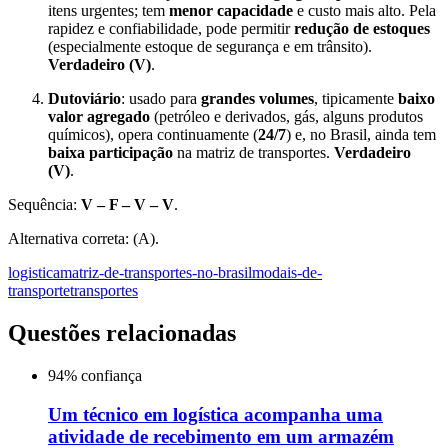
itens urgentes; tem
menor capacidade
e custo mais alto. Pela
rapidez e confiabilidade, pode permitir
redução de estoques
(especialmente estoque de segurança e em trânsito).
Verdadeiro (V)
.
Dutoviário
: usado para
grandes volumes
, tipicamente
baixo
valor agregado
(petróleo e derivados, gás, alguns produtos
químicos), opera continuamente (
24/7
) e, no Brasil, ainda tem
baixa participação
na matriz de transportes.
Verdadeiro
(V)
.
Sequência:
V – F – V – V
.
Alternativa correta: (A).
logistica
matriz-de-transportes-no-brasil
modais-de-
transporte
transportes
Questões relacionadas
94
% confiança
Um técnico em logística acompanha uma
atividade de recebimento em um armazém