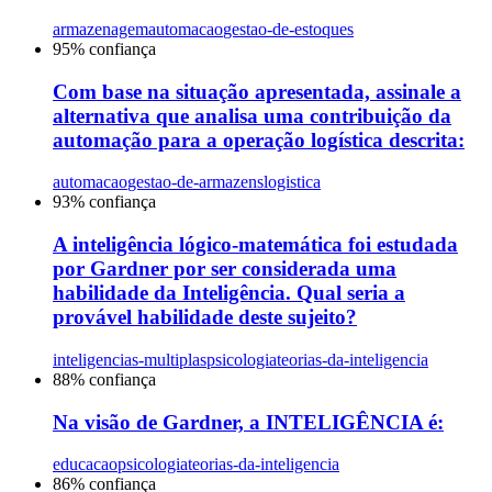
armazenagem
automacao
gestao-de-estoques
95
% confiança
Com base na situação apresentada, assinale a
alternativa que analisa uma contribuição da
automação para a operação logística descrita:
automacao
gestao-de-armazens
logistica
93
% confiança
A inteligência lógico-matemática foi estudada
por Gardner por ser considerada uma
habilidade da Inteligência. Qual seria a
provável habilidade deste sujeito?
inteligencias-multiplas
psicologia
teorias-da-inteligencia
88
% confiança
Na visão de Gardner, a INTELIGÊNCIA é:
educacao
psicologia
teorias-da-inteligencia
86
% confiança