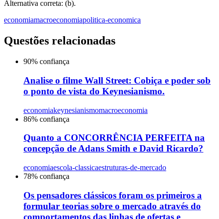
Alternativa correta: (b).
economia
macroeconomia
politica-economica
Questões relacionadas
90
% confiança
Analise o filme Wall Street: Cobiça e poder sob
o ponto de vista do Keynesianismo.
economia
keynesianismo
macroeconomia
86
% confiança
Quanto a CONCORRÊNCIA PERFEITA na
concepção de Adans Smith e David Ricardo?
economia
escola-classica
estruturas-de-mercado
78
% confiança
Os pensadores clássicos foram os primeiros a
formular teorias sobre o mercado através do
comportamentos das linhas de ofertas e