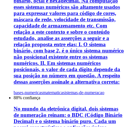
binário, octal e hexadecimal. Na computação
esses sistemas numéricos são altamente usados
para expressar valores para código de cores,
máscara de rede, velocidade de transmissão,
capacidade de armazenamento etc. Com
relação a este contexto e sobre o conteúdo
estudado, analise as asserções a seguir e a
relação proposta entre elas: I. O sistema
binário, com base 2, é o único sistema numérico
não posicional existente entre os sistemas
numéricos. II. Em sistemas numéricos
posicionais, o valor de cada dígito depende da
sua posição no número em questão. A respeito
dessas asserções assinale a alternativa correta:
bases-numericas
matematica
sistemas-de-numeracao
88
% confiança
No mundo da eletrônica digital, dois sistemas
de numeração reinam: o BDC (Código Binário
Decimal) e o sistema binário puro. Cada um