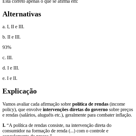
Está correto apenas o que se afirma em:
Alternativas
a. I, II e III.
b. II e III.
93
%
c. III.
d. I e III.
e. I e II.
Explicação
Vamos avaliar cada afirmação sobre
política de rendas
(income
policy), que envolve
intervenções diretas do governo
sobre preços
e rendas (salários, aluguéis etc.), geralmente para combater inflação.
I.
“A política de rendas consiste, na intervenção direta do
consumidor na formação de renda (...) com o controle e