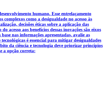
o desenvolvimento humano. Esse entrelaçamento
ios complexos como a desigualdade no acesso às
lização, decisões éticas sobre a aplicação das
 do acesso aos benefícios dessas inovações são eixos
m base nas informações apresentadas, avalie as
e tecnológicas é essencial para mitigar desigualdades
to da ciência e tecnologia deve priorizar princípios
le a opção correta: