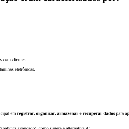
s com clientes.
nilhas eletrônicas.
incipal em
registrar, organizar, armazenar e recuperar dados
para ap
/analytics avançado), como sugere a alternativa A;