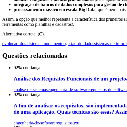
integração de bancos de dados complexos para gestão de c
processamento massivo em escala Big Data
, que é bem mais
Assim, a opção que melhor representa a característica dos primeiros 
ferramentas como planilhas e cadastros).
Alternativa correta: (C).
evolucao-dos-sistemas
fundamentos
gestao-de-dados
sistemas-de-infor
Questões relacionadas
92
% confiança
Análise dos Requisitos Funcionais de um projeto/s
analise-de-sistemas
engenharia-de-software
requisitos-de-softwa
92
% confiança
A fim de analisar os requisitos, são implementada
de uma aplicação. Quais técnicas são essas? Assin
engenharia-de-software
requisitos
uxui