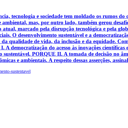
iência, tecnologia e sociedade tem moldado os rumos d
e ambiental, mas, por outro lado, também gerou desaf
 atual, marcado pela disrupção tecnológica e pela globa
uciais. O desenvolvimento sustentável e a democratização
iço da qualidade de vida, da inclusão e da equidade. Co
: I. A democratização do acesso às inovações científicas 
to sustentável. PORQUE II. A tomada de decisão no âmbi
micas e ambientais. A respeito dessas asserções, assina
ento-sustentavel