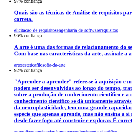
97
% confiança
Quais são as técnicas de Análise de requisitos par
correta.
elicitacao-de-requisitos
engenharia-de-software
requisitos
96
% confiança
A arte é uma das formas de relacionamento do s
Com base nas características da arte, assinale a a
artes
estetica
filosofia-da-arte
92
% confiança
"Aprender a aprender" refere-se à aquisição e me
podem ser desenvolvidas ao longo do tempo, tra
sobre a produção de conhecimento científico e a
conhecimento científico se dá unicamente através
da neuroplasticidade, tem uma grande capacidade
espécie que apenas aprende, mas não ensina a si
desde fazer fogo até construir e explorar. É corre
aprendizagem
ciencias-humanas
conhecimento-cientifico