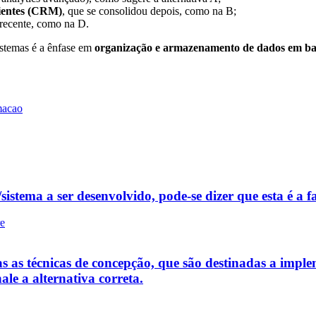
lientes (CRM)
, que se consolidou depois, como na B;
 recente, como na D.
sistemas é a ênfase em
organização e armazenamento de dados em bas
macao
istema a ser desenvolvido, pode-se dizer que esta é a fa
re
s as técnicas de concepção, que são destinadas a implem
ale a alternativa correta.