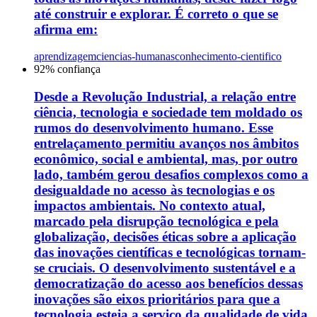
até construir e explorar. É correto o que se
afirma em:
aprendizagem
ciencias-humanas
conhecimento-cientifico
92
% confiança
Desde a Revolução Industrial, a relação entre
ciência, tecnologia e sociedade tem moldado os
rumos do desenvolvimento humano. Esse
entrelaçamento permitiu avanços nos âmbitos
econômico, social e ambiental, mas, por outro
lado, também gerou desafios complexos como a
desigualdade no acesso às tecnologias e os
impactos ambientais. No contexto atual,
marcado pela disrupção tecnológica e pela
globalização, decisões éticas sobre a aplicação
das inovações científicas e tecnológicas tornam-
se cruciais. O desenvolvimento sustentável e a
democratização do acesso aos benefícios dessas
inovações são eixos prioritários para que a
tecnologia esteja a serviço da qualidade de vida,