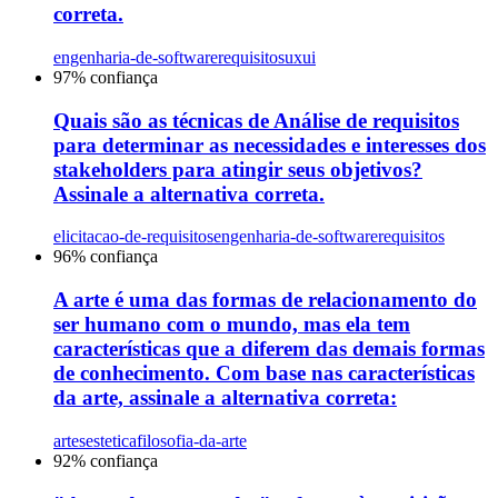
correta.
engenharia-de-software
requisitos
uxui
97
% confiança
Quais são as técnicas de Análise de requisitos
para determinar as necessidades e interesses dos
stakeholders para atingir seus objetivos?
Assinale a alternativa correta.
elicitacao-de-requisitos
engenharia-de-software
requisitos
96
% confiança
A arte é uma das formas de relacionamento do
ser humano com o mundo, mas ela tem
características que a diferem das demais formas
de conhecimento. Com base nas características
da arte, assinale a alternativa correta:
artes
estetica
filosofia-da-arte
92
% confiança