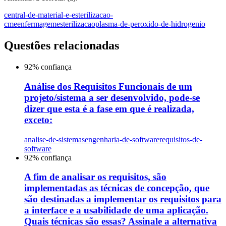
central-de-material-e-esterilizacao-
cme
enfermagem
esterilizacao
plasma-de-peroxido-de-hidrogenio
Questões relacionadas
92
% confiança
Análise dos Requisitos Funcionais de um
projeto/sistema a ser desenvolvido, pode-se
dizer que esta é a fase em que é realizada,
exceto:
analise-de-sistemas
engenharia-de-software
requisitos-de-
software
92
% confiança
A fim de analisar os requisitos, são
implementadas as técnicas de concepção, que
são destinadas a implementar os requisitos para
a interface e a usabilidade de uma aplicação.
Quais técnicas são essas? Assinale a alternativa