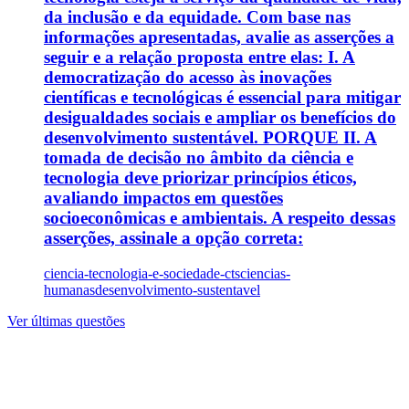
da inclusão e da equidade. Com base nas
informações apresentadas, avalie as asserções a
seguir e a relação proposta entre elas: I. A
democratização do acesso às inovações
científicas e tecnológicas é essencial para mitigar
desigualdades sociais e ampliar os benefícios do
desenvolvimento sustentável. PORQUE II. A
tomada de decisão no âmbito da ciência e
tecnologia deve priorizar princípios éticos,
avaliando impactos em questões
socioeconômicas e ambientais. A respeito dessas
asserções, assinale a opção correta:
ciencia-tecnologia-e-sociedade-cts
ciencias-
humanas
desenvolvimento-sustentavel
Ver últimas questões