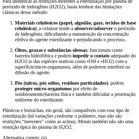
Para identificar as restrições inerentes à esterilização por plasma de
peróxido de hidrogênio (H2O2), basta lembrar das limitações
clássicas desse método:
Materiais celulósicos (papel, algodão, gaze, tecidos de base
celulósica)
: a celulose tende a
absorver/adsorver
o peróxido
de hidrogênio, dificultando a manutenção da concentração
efetiva do agente esterilizante e prejudicando o processo.
Óleos, graxas e substâncias oleosas
: funcionam como
barreira hidrofóbica e podem
impedir o contato
adequado do
H2O2 (e das espécies reativas como •OH e •HO2) com a
superfície/micro-organismos, além de poderem interferir na
difusão do agente.
Pós (talcos, pós soltos, resíduos particulados)
: podem
proteger micro-organismos
por efeito de
sombreamento/barreira física e também dificultar a penetração
uniforme do esterilizante.
Plásticos e borrachas, em geral, são compatíveis com esse tipo de
esterilização (há variações conforme o polímero, mas não são
restrições “inerentes” como as acima). Metais também não são uma
restrição típica do plasma de H2O2.
Alternativa correta: (a).