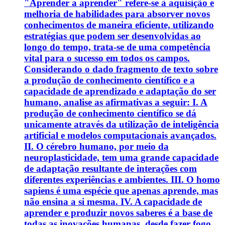
"Aprender a aprender" refere-se à aquisição e
melhoria de habilidades para absorver novos
conhecimentos de maneira eficiente, utilizando
estratégias que podem ser desenvolvidas ao
longo do tempo, trata-se de uma competência
vital para o sucesso em todos os campos.
Considerando o dado fragmento de texto sobre
a produção de conhecimento científico e a
capacidade de aprendizado e adaptação do ser
humano, analise as afirmativas a seguir: I. A
produção de conhecimento científico se dá
unicamente através da utilização de inteligência
artificial e modelos computacionais avançados.
II. O cérebro humano, por meio da
neuroplasticidade, tem uma grande capacidade
de adaptação resultante de interações com
diferentes experiências e ambientes. III. O homo
sapiens é uma espécie que apenas aprende, mas
não ensina a si mesma. IV. A capacidade de
aprender e produzir novos saberes é a base de
todas as inovações humanas, desde fazer fogo