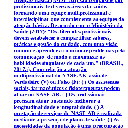
Atenção Básica (NASF-AB) são compostos por
profissionais de diversas áreas da saúde,
formando uma equipe multiprofissional e
interdisciplinar que complementa as equipes da
atenção básica. De acordo com o Ministério da
Saúde (2017): “Os diferentes profissionais
devem estabelecer e compartilhar saberes,
práticas e gestão do cuidado, com uma visão
comum e aprender a solucionar problemas pela
comunicação, de modo a maximizar as
habilidades singulares de cada um.” (BRASIL,
2017a). Com relação a atuação
multiprofissional do NASF-AB, assinale
Verdadeiro (V) ou Falso (F): ( ) Os assistentes
sociais, farmacêuticos e fisioterapeutas podem
atuar no NASF-AB. ( ) Os profissionais
precisam atuar buscando melhorar a
longitudinalidade e integralidade. ( ) A
prestação de serviços do NASF-AB é realizada
mediante a presença de plano de saúde. ( ) As
necessidades da população é uma preocupação