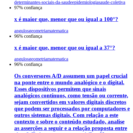
determinantes-sociais-da-saude
epidemiologia
saude-coletiva
97
% confiança
x é maior que, menor que ou igual a 100°?
angulos
geometria
matematica
96
% confiança
x é maior que, menor que ou igual a 37°?
angulos
geometria
matematica
96
% confiança
Os conversores A/D assumem um papel crucial
na ponte entre o mundo analógico e o digital.
Esses dispositivos permitem que sinais
analógicos contínuos, como tensão ou corrente,
sejam convertidos em valores digitais discretos
que podem ser processados por computadores e
outros sistemas digitais. Com relação a este
contexto e sobre o conteúdo estudado, analise
as asserções a seguir e a relação proposta entre