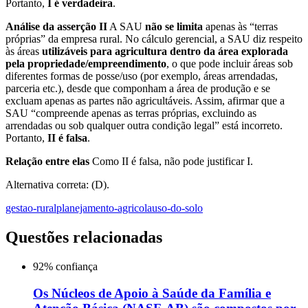
Portanto,
I é verdadeira
.
Análise da asserção II
A SAU
não se limita
apenas às “terras
próprias” da empresa rural. No cálculo gerencial, a SAU diz respeito
às áreas
utilizáveis para agricultura dentro da área explorada
pela propriedade/empreendimento
, o que pode incluir áreas sob
diferentes formas de posse/uso (por exemplo, áreas arrendadas,
parceria etc.), desde que componham a área de produção e se
excluam apenas as partes não agricultáveis. Assim, afirmar que a
SAU “compreende apenas as terras próprias, excluindo as
arrendadas ou sob qualquer outra condição legal” está incorreto.
Portanto,
II é falsa
.
Relação entre elas
Como II é falsa, não pode justificar I.
Alternativa correta: (D).
gestao-rural
planejamento-agricola
uso-do-solo
Questões relacionadas
92
% confiança
Os Núcleos de Apoio à Saúde da Família e