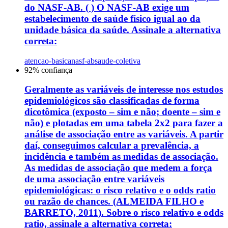
do NASF-AB. ( ) O NASF-AB exige um
estabelecimento de saúde físico igual ao da
unidade básica da saúde. Assinale a alternativa
correta:
atencao-basica
nasf-ab
saude-coletiva
92
% confiança
Geralmente as variáveis de interesse nos estudos
epidemiológicos são classificadas de forma
dicotômica (exposto – sim e não; doente – sim e
não) e plotadas em uma tabela 2x2 para fazer a
análise de associação entre as variáveis. A partir
daí, conseguimos calcular a prevalência, a
incidência e também as medidas de associação.
As medidas de associação que medem a força
de uma associação entre variáveis
epidemiológicas: o risco relativo e o odds ratio
ou razão de chances. (ALMEIDA FILHO e
BARRETO, 2011). Sobre o risco relativo e odds
ratio, assinale a alternativa correta: