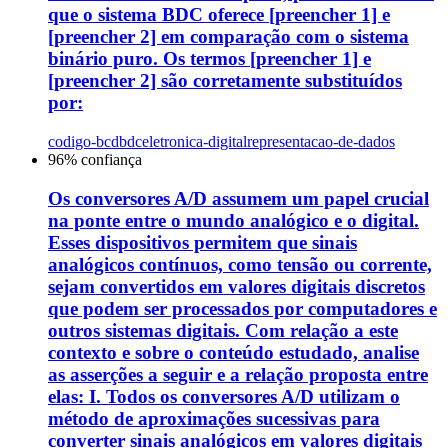
que o sistema BDC oferece [preencher 1] e
[preencher 2] em comparação com o sistema
binário puro. Os termos [preencher 1] e
[preencher 2] são corretamente substituídos
por:
codigo-bcdbdc
eletronica-digital
representacao-de-dados
96
% confiança
Os conversores A/D assumem um papel crucial
na ponte entre o mundo analógico e o digital.
Esses dispositivos permitem que sinais
analógicos contínuos, como tensão ou corrente,
sejam convertidos em valores digitais discretos
que podem ser processados por computadores e
outros sistemas digitais. Com relação a este
contexto e sobre o conteúdo estudado, analise
as asserções a seguir e a relação proposta entre
elas: I. Todos os conversores A/D utilizam o
método de aproximações sucessivas para
converter sinais analógicos em valores digitais