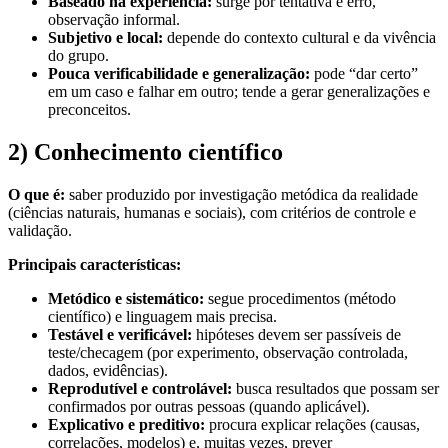
Baseado na experiência:
surge por tentativa e erro,
observação informal.
Subjetivo e local:
depende do contexto cultural e da vivência
do grupo.
Pouca verificabilidade e generalização:
pode “dar certo”
em um caso e falhar em outro; tende a gerar generalizações e
preconceitos.
2) Conhecimento científico
O que é:
saber produzido por investigação metódica da realidade
(ciências naturais, humanas e sociais), com critérios de controle e
validação.
Principais características:
Metódico e sistemático:
segue procedimentos (método
científico) e linguagem mais precisa.
Testável e verificável:
hipóteses devem ser passíveis de
teste/checagem (por experimento, observação controlada,
dados, evidências).
Reprodutível e controlável:
busca resultados que possam ser
confirmados por outras pessoas (quando aplicável).
Explicativo e preditivo:
procura explicar relações (causas,
correlações, modelos) e, muitas vezes, prever