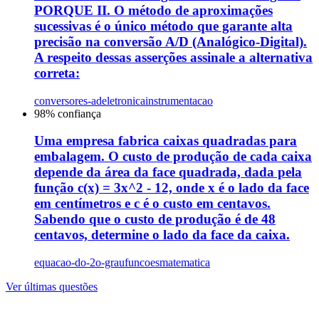
PORQUE II. O método de aproximações
sucessivas é o único método que garante alta
precisão na conversão A/D (Analógico-Digital).
A respeito dessas asserções assinale a alternativa
correta:
conversores-ad
eletronica
instrumentacao
98
% confiança
Uma empresa fabrica caixas quadradas para
embalagem. O custo de produção de cada caixa
depende da área da face quadrada, dada pela
função c(x) = 3x^2 - 12, onde x é o lado da face
em centímetros e c é o custo em centavos.
Sabendo que o custo de produção é de 48
centavos, determine o lado da face da caixa.
equacao-do-2o-grau
funcoes
matematica
Ver últimas questões