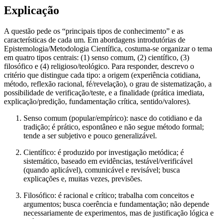
Explicação
A questão pede os “principais tipos de conhecimento” e as
características de cada um. Em abordagens introdutórias de
Epistemologia/Metodologia Científica, costuma-se organizar o tema
em quatro tipos centrais: (1) senso comum, (2) científico, (3)
filosófico e (4) religioso/teológico. Para responder, descrevo o
critério que distingue cada tipo: a origem (experiência cotidiana,
método, reflexão racional, fé/revelação), o grau de sistematização, a
possibilidade de verificação/teste, e a finalidade (prática imediata,
explicação/predição, fundamentação crítica, sentido/valores).
Senso comum (popular/empírico): nasce do cotidiano e da
tradição; é prático, espontâneo e não segue método formal;
tende a ser subjetivo e pouco generalizável.
Científico: é produzido por investigação metódica; é
sistemático, baseado em evidências, testável/verificável
(quando aplicável), comunicável e revisável; busca
explicações e, muitas vezes, previsões.
Filosófico: é racional e crítico; trabalha com conceitos e
argumentos; busca coerência e fundamentação; não depende
necessariamente de experimentos, mas de justificação lógica e