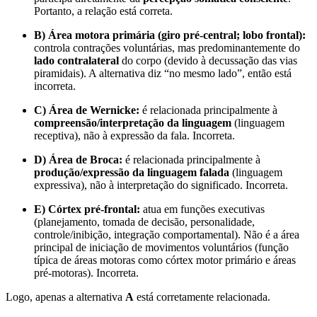
Portanto, a relação está correta.
B) Área motora primária (giro pré-central; lobo frontal):
controla contrações voluntárias, mas predominantemente do
lado contralateral
do corpo (devido à decussação das vias
piramidais). A alternativa diz “no mesmo lado”, então está
incorreta.
C) Área de Wernicke:
é relacionada principalmente à
compreensão/interpretação da linguagem
(linguagem
receptiva), não à expressão da fala. Incorreta.
D) Área de Broca:
é relacionada principalmente à
produção/expressão da linguagem falada
(linguagem
expressiva), não à interpretação do significado. Incorreta.
E) Córtex pré-frontal:
atua em funções executivas
(planejamento, tomada de decisão, personalidade,
controle/inibição, integração comportamental). Não é a área
principal de iniciação de movimentos voluntários (função
típica de áreas motoras como córtex motor primário e áreas
pré-motoras). Incorreta.
Logo, apenas a alternativa
A
está corretamente relacionada.