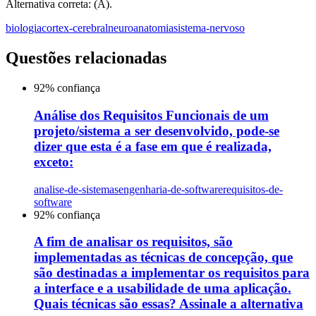
Alternativa correta: (A).
biologia
cortex-cerebral
neuroanatomia
sistema-nervoso
Questões relacionadas
92
% confiança
Análise dos Requisitos Funcionais de um
projeto/sistema a ser desenvolvido, pode-se
dizer que esta é a fase em que é realizada,
exceto:
analise-de-sistemas
engenharia-de-software
requisitos-de-
software
92
% confiança
A fim de analisar os requisitos, são
implementadas as técnicas de concepção, que
são destinadas a implementar os requisitos para
a interface e a usabilidade de uma aplicação.
Quais técnicas são essas? Assinale a alternativa