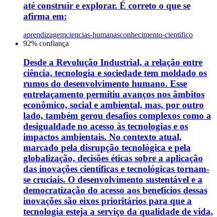
até construir e explorar. É correto o que se
afirma em:
aprendizagem
ciencias-humanas
conhecimento-cientifico
92
% confiança
Desde a Revolução Industrial, a relação entre
ciência, tecnologia e sociedade tem moldado os
rumos do desenvolvimento humano. Esse
entrelaçamento permitiu avanços nos âmbitos
econômico, social e ambiental, mas, por outro
lado, também gerou desafios complexos como a
desigualdade no acesso às tecnologias e os
impactos ambientais. No contexto atual,
marcado pela disrupção tecnológica e pela
globalização, decisões éticas sobre a aplicação
das inovações científicas e tecnológicas tornam-
se cruciais. O desenvolvimento sustentável e a
democratização do acesso aos benefícios dessas
inovações são eixos prioritários para que a
tecnologia esteja a serviço da qualidade de vida,