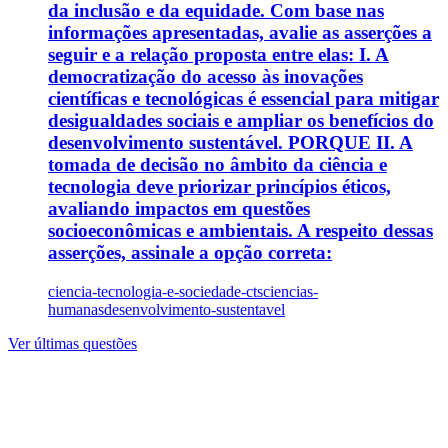
da inclusão e da equidade. Com base nas
informações apresentadas, avalie as asserções a
seguir e a relação proposta entre elas: I. A
democratização do acesso às inovações
científicas e tecnológicas é essencial para mitigar
desigualdades sociais e ampliar os benefícios do
desenvolvimento sustentável. PORQUE II. A
tomada de decisão no âmbito da ciência e
tecnologia deve priorizar princípios éticos,
avaliando impactos em questões
socioeconômicas e ambientais. A respeito dessas
asserções, assinale a opção correta:
ciencia-tecnologia-e-sociedade-cts
ciencias-
humanas
desenvolvimento-sustentavel
Ver últimas questões