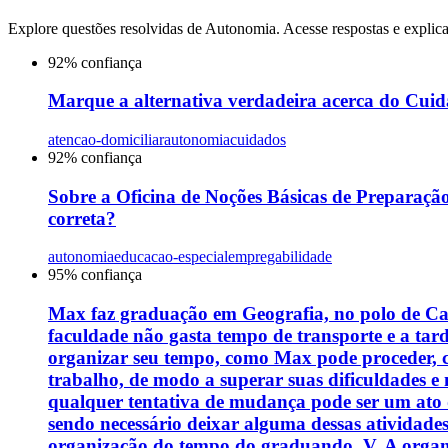
Explore questões resolvidas de
Autonomia
. Acesse respostas e explic
92
% confiança
Marque a alternativa verdadeira acerca do Cuid
atencao-domiciliar
autonomia
cuidados
92
% confiança
Sobre a Oficina de Noções Básicas de Preparação 
correta?
autonomia
educacao-especial
empregabilidade
95
% confiança
Max faz graduação em Geografia, no polo de Ca
faculdade não gasta tempo de transporte e a tard
organizar seu tempo, como Max pode proceder, co
trabalho, de modo a superar suas dificuldades e 
qualquer tentativa de mudança pode ser um ato 
sendo necessário deixar alguma dessas atividade
organização do tempo do graduando. V. A organiz