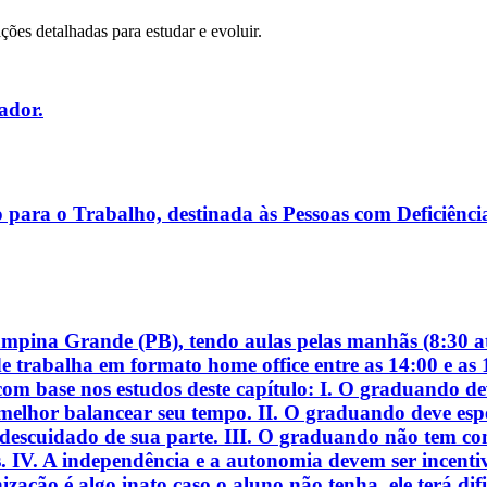
ações detalhadas para estudar e evoluir.
ador.
para o Trabalho, destinada às Pessoas com Deficiência 
mpina Grande (PB), tendo aulas pelas manhãs (8:30 at
e trabalha em formato home office entre as 14:00 e as 
m base nos estudos deste capítulo: I. O graduando deve
melhor balancear seu tempo. II. O graduando deve esper
descuidado de sua parte. III. O graduando não tem co
s. IV. A independência e a autonomia devem ser incenti
ação é algo inato caso o aluno não tenha, ele terá dif