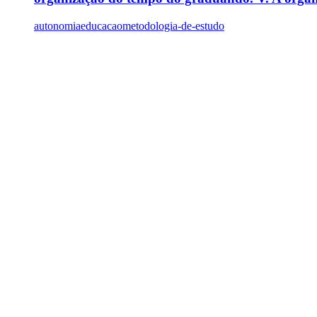
autonomia
educacao
metodologia-de-estudo