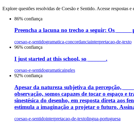
Explore questões resolvidas de
Coesão e Sentido
. Acesse respostas e 
86
% confiança
Preencha a lacuna no trecho a seguir: Os _____ p
coesao-e-sentido
gramatica-concordancia
interpretacao-de-texto
96
% confiança
I just started at this school, so ______.
coesao-e-sentido
gramatica
ingles
92
% confiança
Apesar da natureza subjetiva da percepção, ___
observação, somos capazes de tocar o espaço e tra
sinestésica do desenho, em resposta direta aos 
estimula a imaginação a projetar o futuro. Assi
coesao-e-sentido
interpretacao-de-texto
lingua-portuguesa