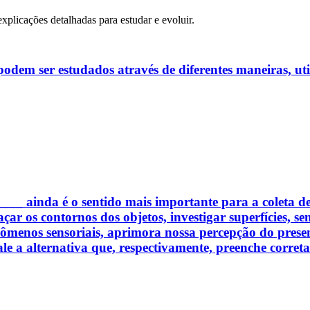
explicações detalhadas para estudar e evoluir.
odem ser estudados através de diferentes maneiras, util
____ ainda é o sentido mais importante para a coleta d
çar os contornos dos objetos, investigar superfícies, sen
fenômenos sensoriais, aprimora nossa percepção do pr
nale a alternativa que, respectivamente, preenche corret