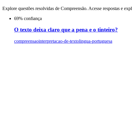
Explore questões resolvidas de
Compreensão
. Acesse respostas e expl
69
% confiança
O texto deixa claro que a pena e o tinteiro?
compreensao
interpretacao-de-texto
lingua-portuguesa