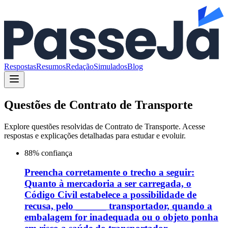
Respostas
Resumos
Redação
Simulados
Blog
Questões de
Contrato de Transporte
Explore questões resolvidas de
Contrato de Transporte
. Acesse
respostas e explicações detalhadas para estudar e evoluir.
88
% confiança
Preencha corretamente o trecho a seguir:
Quanto à mercadoria a ser carregada, o
Código Civil estabelece a possibilidade de
recusa, pelo ______ transportador, quando a
embalagem for inadequada ou o objeto ponha