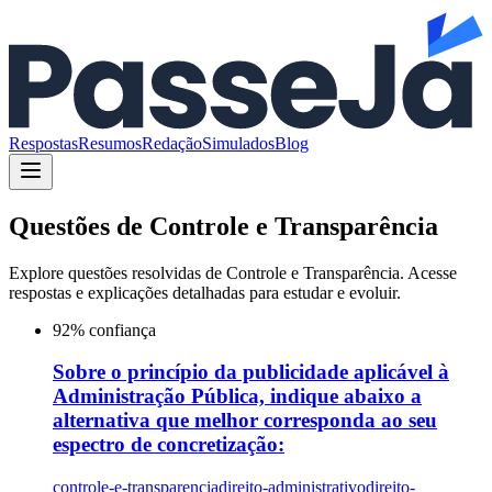
Respostas
Resumos
Redação
Simulados
Blog
Questões de
Controle e Transparência
Explore questões resolvidas de
Controle e Transparência
. Acesse
respostas e explicações detalhadas para estudar e evoluir.
92
% confiança
Sobre o princípio da publicidade aplicável à
Administração Pública, indique abaixo a
alternativa que melhor corresponda ao seu
espectro de concretização:
controle-e-transparencia
direito-administrativo
direito-