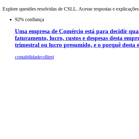
Explore questões resolvidas de
CSLL
. Acesse respostas e explicações
92
% confiança
Uma empresa de Comércio está para decidir qual 
faturamento, lucro, custos e despesas desta empr
trimestral ou lucro presumido, e o porquê desta 
contabilidade
csll
irpj