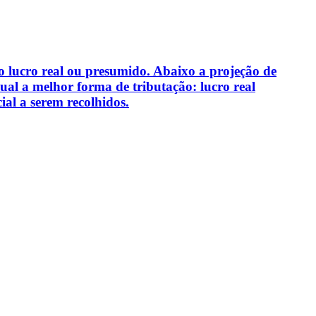
o lucro real ou presumido. Abaixo a projeção de
ual a melhor forma de tributação: lucro real
ial a serem recolhidos.