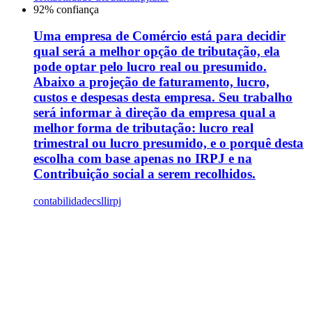
92
% confiança
Uma empresa de Comércio está para decidir
qual será a melhor opção de tributação, ela
pode optar pelo lucro real ou presumido.
Abaixo a projeção de faturamento, lucro,
custos e despesas desta empresa. Seu trabalho
será informar à direção da empresa qual a
melhor forma de tributação: lucro real
trimestral ou lucro presumido, e o porquê desta
escolha com base apenas no IRPJ e na
Contribuição social a serem recolhidos.
contabilidade
csll
irpj