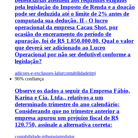
beneficiárias atendem aos requisitos exigidos
pela legislação do Imposto de Renda e a doação
pode ser deduzida até o limite de 2% antes de
computada sua dedução. II - O lucro
operacional da empresa Cacau Shot, por
ocasião do enceramento do período de
apuração, foi de R$ 1.850.000,00. Qual o valor
que deverá ser adicionado ao Lucro
Operacional por não ser dedutível conforme a
legislação?
adicoes-e-exclusoes-lalur
contabilidade
irpj
96
% confiança
Observe os dados a seguir da Empresa Fábio,
Karina e Cia. Ltda., relativos a um
determinado trimestre do ano calendário:
Considerando que no trimestre anterior a
empresa apurou um prejuízo fiscal de R$
120.750, assinale a alternativa correta:
contabilidade-tributaria
irpj
lalur