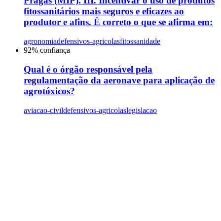
Pragas (MIP). III. Incentivar o uso de produtos
fitossanitários mais seguros e eficazes ao
produtor e afins. É correto o que se afirma em:
agronomia
defensivos-agricolas
fitossanidade
92
% confiança
Qual é o órgão responsável pela
regulamentação da aeronave para aplicação de
agrotóxicos?
aviacao-civil
defensivos-agricolas
legislacao