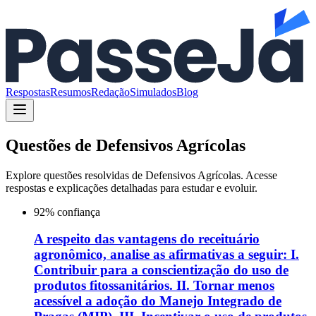
Respostas
Resumos
Redação
Simulados
Blog
Questões de
Defensivos Agrícolas
Explore questões resolvidas de
Defensivos Agrícolas
. Acesse
respostas e explicações detalhadas para estudar e evoluir.
92
% confiança
A respeito das vantagens do receituário
agronômico, analise as afirmativas a seguir: I.
Contribuir para a conscientização do uso de
produtos fitossanitários. II. Tornar menos
acessível a adoção do Manejo Integrado de