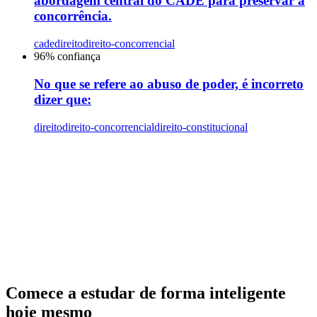
abordagem central do CADE para preservar a
concorrência.
cade
direito
direito-concorrencial
96
% confiança
No que se refere ao abuso de poder, é incorreto
dizer que:
direito
direito-concorrencial
direito-constitucional
Comece a estudar de forma inteligente
hoje mesmo