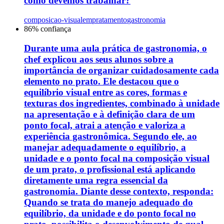
como devemos trabalhar?
composicao-visual
empratamento
gastronomia
86
% confiança
Durante uma aula prática de gastronomia, o
chef explicou aos seus alunos sobre a
importância de organizar cuidadosamente cada
elemento no prato. Ele destacou que o
equilíbrio visual entre as cores, formas e
texturas dos ingredientes, combinado à unidade
na apresentação e à definição clara de um
ponto focal, atrai a atenção e valoriza a
experiência gastronômica. Segundo ele, ao
manejar adequadamente o equilíbrio, a
unidade e o ponto focal na composição visual
de um prato, o profissional está aplicando
diretamente uma regra essencial da
gastronomia. Diante desse contexto, responda:
Quando se trata do manejo adequado do
equilíbrio, da unidade e do ponto focal no