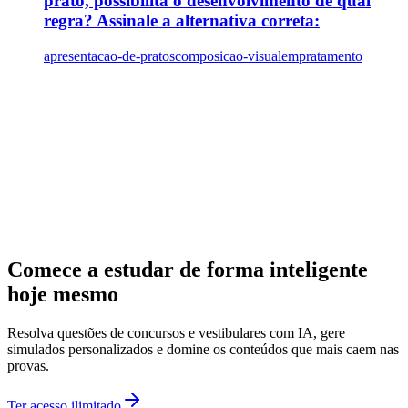
prato, possibilita o desenvolvimento de qual
regra? Assinale a alternativa correta:
apresentacao-de-pratos
composicao-visual
empratamento
Comece a estudar de forma inteligente
hoje mesmo
Resolva questões de concursos e vestibulares com IA, gere
simulados personalizados e domine os conteúdos que mais caem nas
provas.
Ter acesso ilimitado