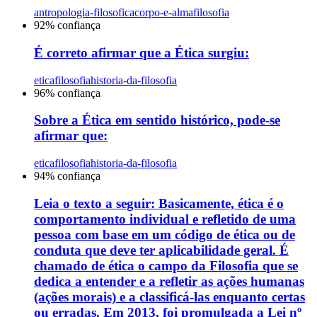
antropologia-filosofica
corpo-e-alma
filosofia
92
% confiança
É correto afirmar que a Ética surgiu:
etica
filosofia
historia-da-filosofia
96
% confiança
Sobre a Ética em sentido histórico, pode-se
afirmar que:
etica
filosofia
historia-da-filosofia
94
% confiança
Leia o texto a seguir: Basicamente, ética é o
comportamento individual e refletido de uma
pessoa com base em um código de ética ou de
conduta que deve ter aplicabilidade geral. É
chamado de ética o campo da Filosofia que se
dedica a entender e a refletir as ações humanas
(ações morais) e a classificá-las enquanto certas
ou erradas. Em 2013, foi promulgada a Lei nº