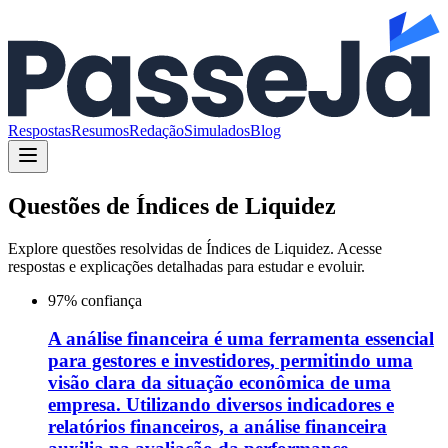
Respostas
Resumos
Redação
Simulados
Blog
Questões de
Índices de Liquidez
Explore questões resolvidas de
Índices de Liquidez
. Acesse
respostas e explicações detalhadas para estudar e evoluir.
97
% confiança
A análise financeira é uma ferramenta essencial
para gestores e investidores, permitindo uma
visão clara da situação econômica de uma
empresa. Utilizando diversos indicadores e
relatórios financeiros, a análise financeira