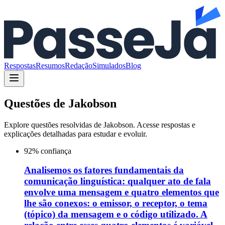
Respostas
Resumos
Redação
Simulados
Blog
Questões de
Jakobson
Explore questões resolvidas de
Jakobson
. Acesse respostas e
explicações detalhadas para estudar e evoluir.
92
% confiança
Analisemos os fatores fundamentais da
comunicação linguística: qualquer ato de fala
envolve uma mensagem e quatro elementos que
lhe são conexos: o emissor, o receptor, o tema
(tópico) da mensagem e o código utilizado. A