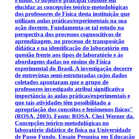
Fundo. O objetivo principal consiste em
elucidar as concepções teórico-metodológicas
dos professores de Física desta instituição que
utilizam aulas práticas/experimentais na sua
ação docente. Fundamenta-se tal estudo na
perspectiva dos processos cognoscitivos de
aprendizagem, no processo de transposição
didática e na identificação do laboratório em
questão frente aos tipos de laboratório e às
abordagens dadas no ensino de Física
experimental do Brasil. A investigação decorre
de entrevistas semi-estruturadas cujos dados
coletados apontaram que o grupo de
professores investigado atribui significativa
importância às aulas práticas/experimentais e
que tais atividades têm possibilitado a
apropriação dos conceitos e fenômenos físicos"
(ROSA, 2003). Fonte: ROSA, Cleci Werner da.
Concepções teórico-metodológicas no
laboratório didático de física na Universidade
de Passo Fundo. Ensaio Pesquisa em Educação