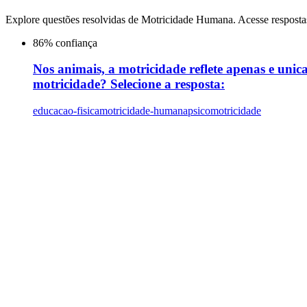
Explore questões resolvidas de
Motricidade Humana
. Acesse resposta
86
% confiança
Nos animais, a motricidade reflete apenas e uni
motricidade? Selecione a resposta:
educacao-fisica
motricidade-humana
psicomotricidade