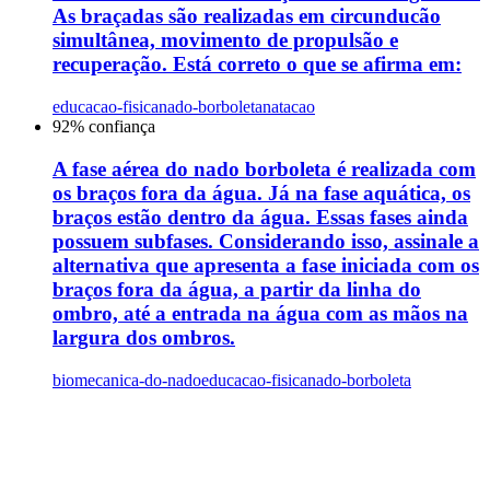
As braçadas são realizadas em circunducão
simultânea, movimento de propulsão e
recuperação. Está correto o que se afirma em:
educacao-fisica
nado-borboleta
natacao
92
% confiança
A fase aérea do nado borboleta é realizada com
os braços fora da água. Já na fase aquática, os
braços estão dentro da água. Essas fases ainda
possuem subfases. Considerando isso, assinale a
alternativa que apresenta a fase iniciada com os
braços fora da água, a partir da linha do
ombro, até a entrada na água com as mãos na
largura dos ombros.
biomecanica-do-nado
educacao-fisica
nado-borboleta