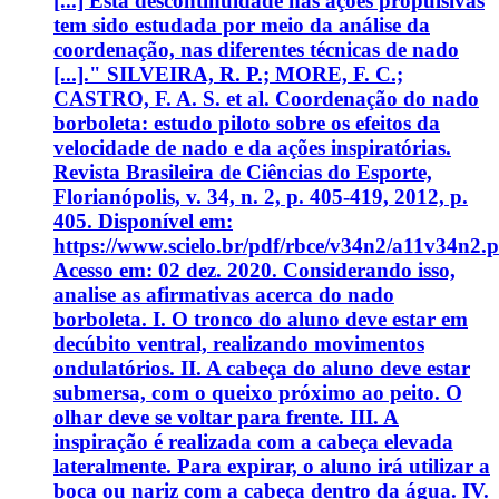
[...] Esta descontinuidade nas ações propulsivas
tem sido estudada por meio da análise da
coordenação, nas diferentes técnicas de nado
[...]." SILVEIRA, R. P.; MORE, F. C.;
CASTRO, F. A. S. et al. Coordenação do nado
borboleta: estudo piloto sobre os efeitos da
velocidade de nado e da ações inspiratórias.
Revista Brasileira de Ciências do Esporte,
Florianópolis, v. 34, n. 2, p. 405-419, 2012, p.
405. Disponível em:
https://www.scielo.br/pdf/rbce/v34n2/a11v34n2.p
Acesso em: 02 dez. 2020. Considerando isso,
analise as afirmativas acerca do nado
borboleta. I. O tronco do aluno deve estar em
decúbito ventral, realizando movimentos
ondulatórios. II. A cabeça do aluno deve estar
submersa, com o queixo próximo ao peito. O
olhar deve se voltar para frente. III. A
inspiração é realizada com a cabeça elevada
lateralmente. Para expirar, o aluno irá utilizar a
boca ou nariz com a cabeça dentro da água. IV.