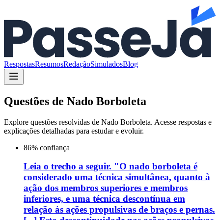
Respostas
Resumos
Redação
Simulados
Blog
Questões de
Nado Borboleta
Explore questões resolvidas de
Nado Borboleta
. Acesse respostas e
explicações detalhadas para estudar e evoluir.
86
% confiança
Leia o trecho a seguir. "O nado borboleta é
considerado uma técnica simultânea, quanto à
ação dos membros superiores e membros
inferiores, e uma técnica descontínua em
relação às ações propulsivas de braços e pernas.