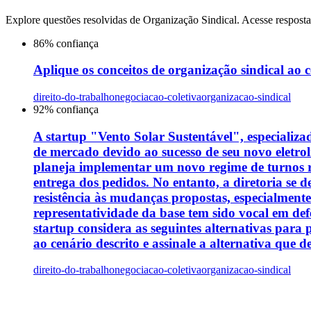
Explore questões resolvidas de
Organização Sindical
. Acesse resposta
86
% confiança
Aplique os conceitos de organização sindical ao 
direito-do-trabalho
negociacao-coletiva
organizacao-sindical
92
% confiança
A startup "Vento Solar Sustentável", especializa
de mercado devido ao sucesso de seu novo eletrol
planeja implementar um novo regime de turnos rot
entrega dos pedidos. No entanto, a diretoria se 
resistência às mudanças propostas, especialment
representatividade da base tem sido vocal em def
startup considera as seguintes alternativas para
ao cenário descrito e assinale a alternativa que
direito-do-trabalho
negociacao-coletiva
organizacao-sindical