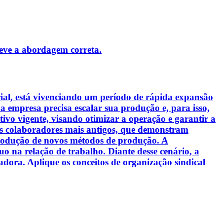
reve a abordagem correta.
rial, está vivenciando um período de rápida expansão
a empresa precisa escalar sua produção e, para isso,
tivo vigente, visando otimizar a operação e garantir a
dos colaboradores mais antigos, que demonstram
ntrodução de novos métodos de produção. A
uo na relação de trabalho. Diante desse cenário, a
adora. Aplique os conceitos de organização sindical